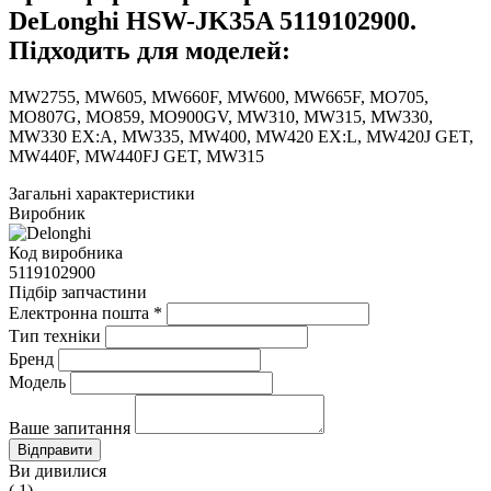
DeLonghi HSW-JK35A 5119102900.
Підходить для моделей:
MW2755, MW605, MW660F, MW600, MW665F, MO705,
MO807G, MO859, MO900GV, MW310, MW315, MW330,
MW330 EX:A, MW335, MW400, MW420 EX:L, MW420J GET,
MW440F, MW440FJ GET, MW315
Загальні характеристики
Виробник
Код виробника
5119102900
Підбір запчастини
Електронна пошта
*
Тип техніки
Бренд
Модель
Ваше запитання
Ви дивилися
( 1)