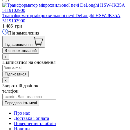
Трансформатор мікрохвильової печі DeLonghi HSW-JK35A
5119102900
1 486
грн
Під замовлення
Під замовлення
В список желаний
x
Підписатися на оновлення
x
Зворотній дзвінок
телефон
Передзвоніть мені
Про нас
Доставка і оплата
Повернення та обмін
Новини