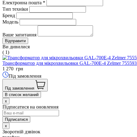
Електронна пошта
*
Тип техніки
Бренд
Модель
Ваше запитання
Ви дивилися
( 1)
Трансформатор для мікрохвильовки GAL-700E-4 Zelmer 755593
1 270
грн
Під замовлення
Під замовлення
В список желаний
x
Підписатися на оновлення
x
Зворотній дзвінок