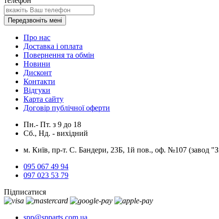
телефон
Передзвоніть мені
Про нас
Доставка і оплата
Повернення та обмін
Новини
Дисконт
Контакти
Відгуки
Карта сайту
Договір публічної оферти
Пн.- Пт.
з
9
до
18
Сб., Нд. -
вихідний
м. Київ, пр-т. С. Бандери, 23Б, 1й пов., оф. №107 (завод "
095 067 49 94
097 023 53 79
Підписатися
spp@spparts.com.ua