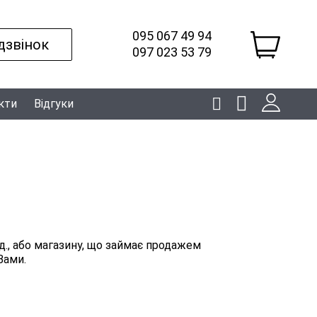
095 067 49 94
дзвінок
097 023 53 79
кти
Відгуки
.д., або магазину, що займає продажем
Вами.