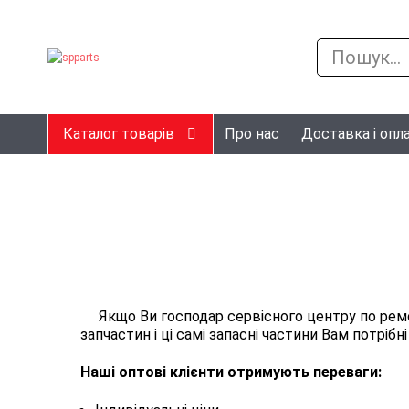
Каталог товарів
Про нас
Доставка і опл
Якщо Ви господар сервісного центру по ремон
запчастин і ці самі запасні частини Вам потрібн
Наші оптові клієнти отримують переваги: