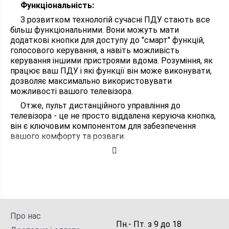
Функціональність:
З розвитком технологій сучасні ПДУ стають все
більш функціональними. Вони можуть мати
додаткові кнопки для доступу до "смарт" функцій,
голосового керування, а навіть можливість
керування іншими пристроями вдома. Розуміння, як
працює ваш ПДУ і які функції він може виконувати,
дозволяє максимально використовувати
можливості вашого телевізора.
Отже, пульт дистанційного управління до
телевізора - це не просто віддалена керуюча кнопка,
він є ключовим компонентом для забезпечення
вашого комфорту та розваги.
Про нас
Пн.- Пт.
з
9
до
18