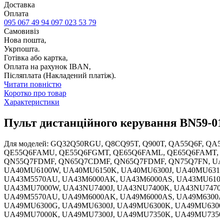
Доставка
Оплата
095 067 49 94
097 023 53 79
Самовивіз
Нова пошта,
Укрпошта.
Готівка або картка,
Оплата на рахунок IBAN,
Післяплата (Накладений платіж).
Читати повністю
Коротко про товар
Характеристики
Пульт дистанційного керування BN59-01
Для моделей: GQ32Q50RGU, Q8CQ95T, Q900T, QA55Q6F, QA55Q6FAMW, QA55Q6FNAW, QA65Q60RAW, QA65Q8FNAW, QA75Q7FNAW, QE32Q50RAU, QE55Q6FAML, QE55Q6FAMT, QE55Q6FAMU, QE55Q6FGMT, QE65Q6FAML, QE65Q6FAMT, QE65Q6FGMT, QN49Q6, QN55Q6FAMF, QN55Q6FAMG, QN55Q6FAMK, QN55Q6FAMP, QN55Q70RAF, QN55Q7CDMF, QN55Q7FDMF, QN65Q7CDMF, QN65Q7FDMF, QN75Q7FN, UA32M5500AK, UA32M5500AS, UA32M5500AW, UA32M5570AU, UA40MU6100G, UA40MU6100K, UA40MU6100S, UA40MU6100W, UA40MU6150K, UA40MU6300J, UA40MU6310J, UA40MU6400K, UA40MU7000W, UA43M5500AG, UA43M5500AK, UA43M5500AS, UA43M5500AW, UA43M5520AK, UA43M5570AU, UA43M6000AK, UA43M6000AS, UA43MU6100K, UA43MU6100S, UA43MU6100W, UA43MU6150K, UA43MU6400K, UA43MU6470U, UA43MU7000K, UA43MU7000S, UA43MU7000W, UA43NU7400J, UA43NU7400K, UA43NU7470U, UA43NU7800K, UA49K6500AK, UA49KU7000W, UA49M5500AG, UA49M5500AK, UA49M5500AW, UA49M5520AK, UA49M5570AU, UA49M6000AK, UA49M6000AS, UA49M6300AG, UA49M6300AK, UA49M6500AK, UA49M6500AS, UA49MU6100G, UA49MU6100K, UA49MU6100S, UA49MU6100W, UA49MU6300G, UA49MU6300J, UA49MU6300K, UA49MU6300S, UA49MU6300W, UA49MU6310J, UA49MU6400K, UA49MU6400S, UA49MU6470U, UA49MU6500K, UA49MU6900J, UA49MU7000K, UA49MU7300J, UA49MU7350K, UA49MU7350S, UA49MU7350W, UA49MU8000K, UA49MU8800J, UA49NU7500K, UA49NU8000J, UA49NU8000K, UA50MU6100G, UA50MU6100K, UA50MU6100S, UA50MU6100W, UA50MU6150K, UA50MU7000K, UA50MU7000S, UA50MU7000W, UA50NU7400K, UA50NU7470U, UA50NU7800K, UA55K6500AK, UA55KS8000W, UA55M5500AG, UA55M5500AK, UA55M5520AK, UA55M5570AU, UA55M6000AK, UA55M6000AS, UA55M6300AG, UA55M6300AK, UA55M6500AK, UA55M6500AS, UA55MU6100G, UA55MU6100K, UA55MU6100S, UA55MU6100W, UA55MU6300G, UA55MU6300J, UA55MU6300K, UA55MU6300S, UA55MU6300W, UA55MU6400K, UA55MU6400S, UA55MU6400W, UA55MU6470U, UA55MU6500K, UA55MU6500W, UA55MU6900J, UA55MU7000G, UA55MU7000K, UA55MU7000S, UA55MU7000W, UA55MU7300J, UA55MU7350K, UA55MU7350S, UA55MU7350W, UA55MU7500K, UA55MU8000G, UA55MU8000K, UA55MU8000S, UA55MU8000W, UA55MU8500K, UA55MU8500S, UA55MU9000K, UA55MU9000W, UA55MU9500K, UA55MU9800J, UA55NU7400K, UA55NU7400S, UA55NU7400W, UA55NU7470U, UA55NU7500K, UA55NU8000G, UA55NU8000J, UA55NU8000K, UA55NU8000R, UA55NU8000S, UA55NU8000W, UA55NU8500G, UA55NU8500K, UA55NU8500S, UA55NU8500W, UA65MU6100, UA65MU6100G, UA65MU6100K, UA65MU6100S, UA65MU6100W, UA65MU6300G, UA65MU6300J, UA65MU6300K, UA65MU6300S, UA65MU6300W, UA65MU6400K, UA65MU6400S, UA65MU6400W, UA65MU6470U, UA65MU6500K, UA65MU6500W, UA65MU7000G, UA65MU7000K, UA65MU7000S, UA65MU7000W, UA65MU7300J, UA65MU7350K, UA65MU7350S, UA65MU7500K, UA65MU8000G, UA65MU8000K, UA65MU8000S, UA65MU8000W, UA65MU8500K, UA65MU8500S, UA65MU9000K, UA65MU9000S, UA65MU9000W, UA65MU9500K, UA65MU9800J, UA65NU7400K, UA65NU7400S, UA65NU7400W, UA65NU7470U, UA65NU7500K, UA65NU8000G, UA65NU8000J, UA65NU8000K, UA65NU8000R, UA65NU8000S, UA65NU8000W, UA65NU8500G, UA65NU8500K, UA65NU8500W, UA75MU6100G, UA75MU6100K, UA75MU6100S, UA75MU6100W, UA75MU7000K, UA75MU7000S, UA75MU7000W, UA75MU8000K, UA75NU8000K, UA75NU8000R, UA75NU8000S, UA75NU8000W, UA75TU8000W, UA82MU7000G, UA82MU7000K, UA82MU7000S, UA82MU7000W, UA82MU7300J, UA82MU8000K, UA82NU8000G, UA82NU8000J, UA82NU8000K, UA82NU8000R, UA82NU8000S, UA82NU8000W, UA82TU8000W, UE32M5500AK, UE32M5500AU, UE32M5500AW, UE32M5502AK, UE32M5505AK, UE32M5550AU, UE32M5570AU, UE32M5572AU, UE32M5575AU, UE32M5600AK, UE32M5600AW, UE32M5602AK, UE32M5605AK, UE32M5640AU