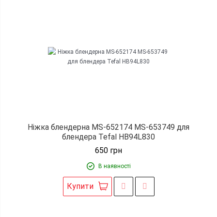
Ніжка блендерна MS-652174 MS-653749 для
блендера Tefal HB94L830
650
грн
В наявності
Купити