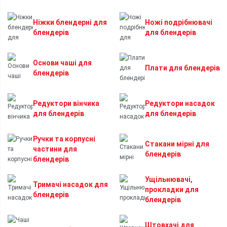
Ніжки блендерні для
Ножі подрібнювачі
блендерів
для блендерів
Основи чаші для
Плати для блендерів
блендерів
Редуктори вінчика
Редуктори насадок
для блендерів
для блендерів
Ручки та корпусні
Стакани мірні для
частини для
блендерів
блендерів
Ущільнювачі,
Тримачі насадок для
прокладки для
блендерів
блендерів
Штовхачі для