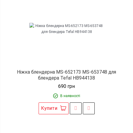
Ніжка блендерна MS-652173 MS-653748 для
блендера Tefal HB944138
690
грн
В наявності
Купити