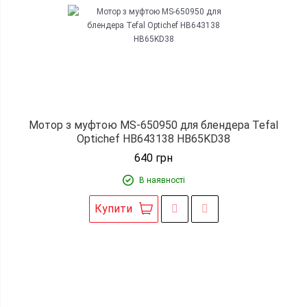
Мотор з муфтою MS-650950 для блендера Tefal
Optichef HB643138 HB65KD38
640
грн
В наявності
Купити