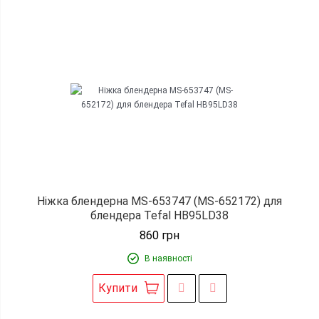
Ніжка блендерна MS-653747 (MS-652172) для
блендера Tefal HB95LD38
860
грн
В наявності
Купити