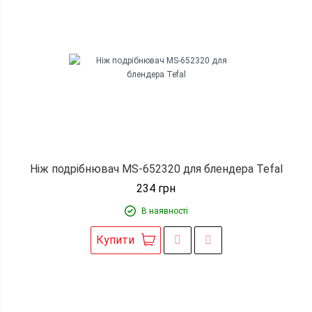
Ніж подрібнювач MS-652320 для блендера Tefal
234
грн
В наявності
Купити