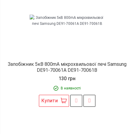
Запобіжник 5кВ 800mA мікрохвильової печі Samsung
DE91-70061A DE91-70061B
130
грн
В наявності
Купити