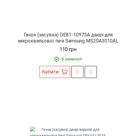
Гачок (засувка) DE81-10975A двері для
мікрохвильової печі Samsung MS20A3010AL
110
грн
В наявності
Купити