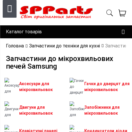
Каталог товарів
Головна
Запчастини до техніки для кухні
Запчастини
Запчастини до мікрохвильових
печей Samsung
Аксесуари для
Гачки до дверцят для
мікрохвильовок
мікрохвильовок
Двигуни для
Запобіжники для
мікрохвильовок
мікрохвильовок
Клавіатурні панелі
Конденсатори діоди