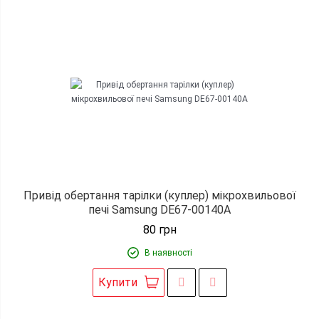
Привід обертання тарілки (куплер) мікрохвильової
печі Samsung DE67-00140A
80
грн
В наявності
Купити