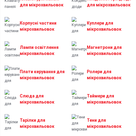
для мікрохвильовок
для мікрохвильовок
Корпусні частини
Куплери для
мікрохвильовок
мікрохвильовок
Лампи освітлення
Магнетрони для
мікрохвильовок
мікрохвильовок
Плати керування для
Ролери для
мікрохвильовок
мікрохвильовок
Слюда для
Таймери для
мікрохвильовок
мікрохвильовок
Тарілки для
Тени для
мікрохвильовок
мікрохвильовок