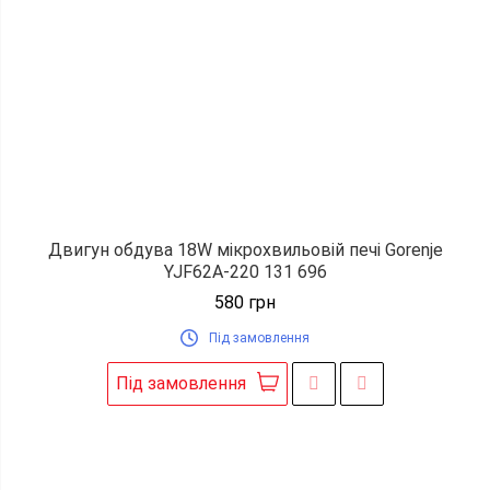
Двигун обдува 18W мікрохвильовій печі Gorenje
YJF62A-220 131 696
580
грн
Під замовлення
Під замовлення