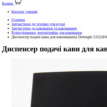
Кошик
Каталог товарів
Головна
Запчастини до техніки для кухні
Запчастини до кавоварок та кавомашин
Розподільники, витратоміри для кавоварок
Диспенсер подачі кави для кавомашини Delonghi 5332283
Диспенсер подачі кави для ка