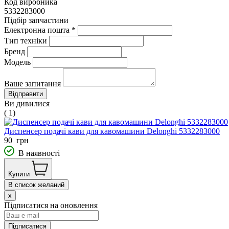
Код виробника
5332283000
Підбір запчастини
Електронна пошта
*
Тип техніки
Бренд
Модель
Ваше запитання
Ви дивилися
( 1)
Диспенсер подачі кави для кавомашини Delonghi 5332283000
90
грн
В наявності
Купити
В список желаний
x
Підписатися на оновлення