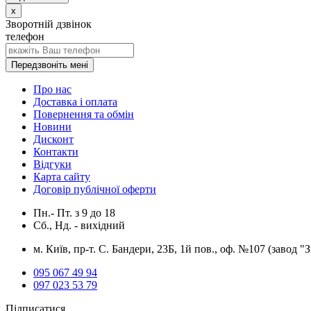
x
Зворотній дзвінок
телефон
Передзвоніть мені
Про нас
Доставка і оплата
Повернення та обмін
Новини
Дисконт
Контакти
Відгуки
Карта сайту
Договір публічної оферти
Пн.- Пт.
з
9
до
18
Сб., Нд. -
вихідний
м. Київ, пр-т. С. Бандери, 23Б, 1й пов., оф. №107 (завод "
095 067 49 94
097 023 53 79
Підписатися