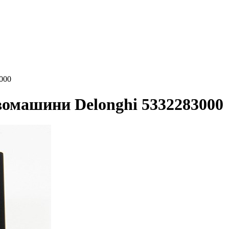
000
вомашини Delonghi 5332283000