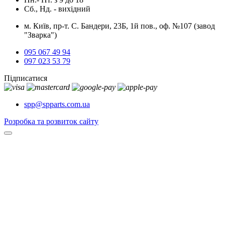
Сб., Нд. -
вихідний
м. Київ, пр-т. С. Бандери, 23Б, 1й пов., оф. №107 (завод
"Зварка")
095 067 49 94
097 023 53 79
Підписатися
spp@spparts.com.ua
Розробка та розвиток сайту