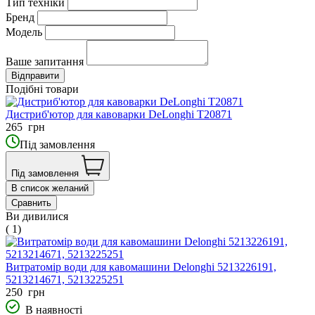
Тип техніки
Бренд
Модель
Ваше запитання
Подібні товари
Дистриб'ютор для кавоварки DeLonghi T20871
265
грн
Під замовлення
Під замовлення
В список желаний
Сравнить
Ви дивилися
( 1)
Витратомір води для кавомашини Delonghi 5213226191,
5213214671, 5213225251
250
грн
В наявності