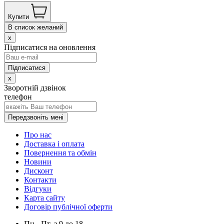
Купити
В список желаний
x
Підписатися на оновлення
x
Зворотній дзвінок
телефон
Передзвоніть мені
Про нас
Доставка і оплата
Повернення та обмін
Новини
Дисконт
Контакти
Відгуки
Карта сайту
Договір публічної оферти
Пн.- Пт.
з
9
до
18