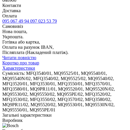
640906
Контакти
Доставка
Оплата
095 067 49 94
097 023 53 79
Самовивіз
Нова пошта,
Укрпошта.
Готівка або картка,
Оплата на рахунок IBAN,
Післяплата (Накладений платіж).
Читати повністю
Коротко про товар
Характеристики
Сумісність: MFQ3540/01, MQ95525/01, MQ95540/01,
MQ95540N/02, MFQ3540/02, MQ95525/02, MQ95540/02,
MFQ3520/01, MFQ3530/01, MFQ3550/01, MFQ3570/01,
MFQ3580/01, MQ9PR11/01, MQ95520/01, MQ95520N/02,
MQ95530/02, MQ95550/02, MQ955PE/02, MFQ3520/02,
MFQ3530/02, MFQ3550/02, MFQ3570/02, MFQ3580/02,
MQ9PR11/02, MQ95520/02, MQ95530/01, MQ95530N/02,
MQ95550/01, MQ955PE/01
Загальні характеристики
Виробник