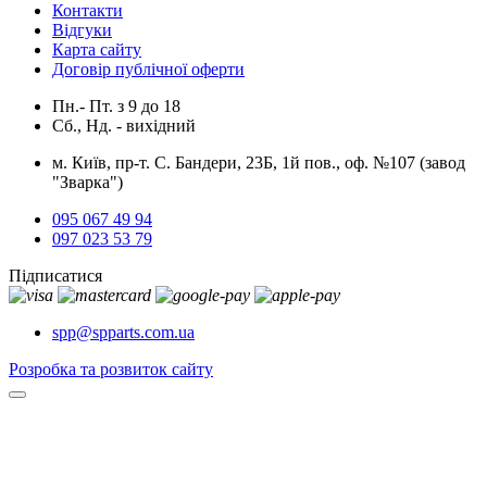
Контакти
Відгуки
Карта сайту
Договір публічної оферти
Пн.- Пт.
з
9
до
18
Сб., Нд. -
вихідний
м. Київ, пр-т. С. Бандери, 23Б, 1й пов., оф. №107 (завод
"Зварка")
095 067 49 94
097 023 53 79
Підписатися
spp@spparts.com.ua
Розробка та розвиток сайту