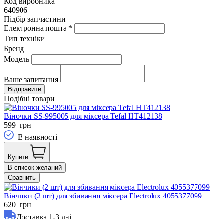
Код виробника
640906
Підбір запчастини
Електронна пошта
*
Тип техніки
Бренд
Модель
Ваше запитання
Подібні товари
Віночки SS-995005 для міксера Tefal HT412138
599
грн
В наявності
Купити
В список желаний
Сравнить
Вінчики (2 шт) для збивання міксера Electrolux 4055377099
620
грн
Доставка 1-3 дні