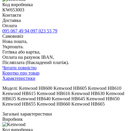
Код виробника
KW653003
Контакти
Доставка
Оплата
095 067 49 94
097 023 53 79
Самовивіз
Нова пошта,
Укрпошта.
Готівка або картка,
Оплата на рахунок IBAN,
Післяплата (Накладений платіж).
Читати повністю
Коротко про товар
Характеристики
Моделі: Kenwood HB600 Kenwood HB605 Kenwood HB610
Kenwood HB615 Kenwood HB616 Kenwood HB630 Kenwood
HB635 Kenwood HB640 Kenwood HB645 Kenwood HB650
Kenwood HB655 Kenwood HB660 Kenwood HB665
Загальні характеристики
Виробник
Код виробника