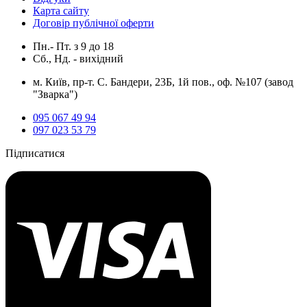
Карта сайту
Договір публічної оферти
Пн.- Пт.
з
9
до
18
Сб., Нд. -
вихідний
м. Київ, пр-т. С. Бандери, 23Б, 1й пов., оф. №107 (завод
"Зварка")
095 067 49 94
097 023 53 79
Підписатися