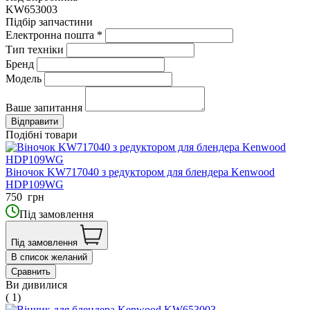
KW653003
Підбір запчастини
Електронна пошта
*
Тип техніки
Бренд
Модель
Ваше запитання
Подібні товари
Віночок KW717040 з редуктором для блендера Kenwood
HDP109WG
750
грн
Під замовлення
Під замовлення
В список желаний
Сравнить
Ви дивилися
( 1)