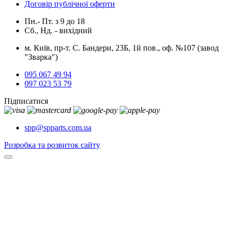
Договір публічної оферти
Пн.- Пт.
з
9
до
18
Сб., Нд. -
вихідний
м. Київ, пр-т. С. Бандери, 23Б, 1й пов., оф. №107 (завод
"Зварка")
095 067 49 94
097 023 53 79
Підписатися
spp@spparts.com.ua
Розробка та розвиток сайту