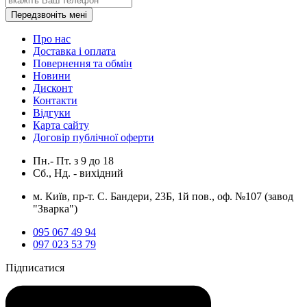
Передзвоніть мені
Про нас
Доставка і оплата
Повернення та обмін
Новини
Дисконт
Контакти
Відгуки
Карта сайту
Договір публічної оферти
Пн.- Пт.
з
9
до
18
Сб., Нд. -
вихідний
м. Київ, пр-т. С. Бандери, 23Б, 1й пов., оф. №107 (завод
"Зварка")
095 067 49 94
097 023 53 79
Підписатися