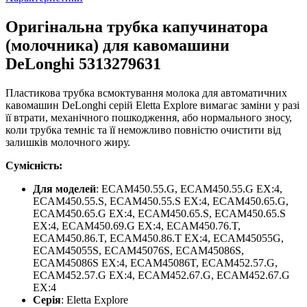
Оригінальна трубка капучинатора
(молочника) для кавомашини
DeLonghi 5313279631
Пластикова трубка всмоктування молока для автоматичних
кавомашин DeLonghi серій Eletta Explore вимагає заміни у разі
її втрати, механічного пошкодження, або нормального зносу,
коли трубка темніє та її неможливо повністю очистити від
залишків молочного жиру.
Сумісність:
Для моделей
: ECAM450.55.G, ECAM450.55.G EX:4,
ECAM450.55.S, ECAM450.55.S EX:4, ECAM450.65.G,
ECAM450.65.G EX:4, ECAM450.65.S, ECAM450.65.S
EX:4, ECAM450.69.G EX:4, ECAM450.76.T,
ECAM450.86.T, ECAM450.86.T EX:4, ECAM45055G,
ECAM45055S, ECAM45076S, ECAM45086S,
ECAM45086S EX:4, ECAM45086T, ECAM452.57.G,
ECAM452.57.G EX:4, ECAM452.67.G, ECAM452.67.G
EX:4
Серія
: Eletta Explore