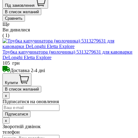
Під замовлення
В список желаний
Сравнить
Ще
Ви дивилися
( 1)
Трубка капучинатора (молочника) 5313279631 для кавоварки
DeLonghi Eletta Explore
105
грн
Доставка 2-4 дні
Купити
В список желаний
x
Підписатися на оновлення
x
Зворотній дзвінок
телефон