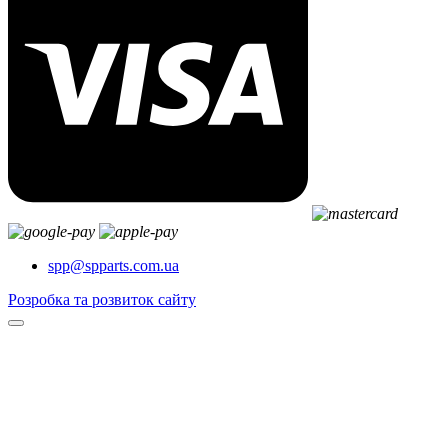
spp@spparts.com.ua
Розробка та розвиток сайту