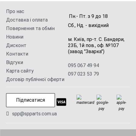
Про нас
Пн.- Пт.
з
9
до
18
Доставка і оплата
Сб., Нд. -
вихідний
Повернення та обмін
Новини
м. Київ, пр-т. С. Бандери,
Дисконт
23Б, 1й пов., оф. №107
(завод "Зварка")
Контакти
Відгуки
095 067 49 94
Карта сайту
097 023 53 79
Договір публічної оферти
Підписатися
spp@spparts.com.ua