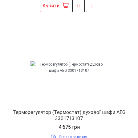
Купити
Терморегулятор (Термостат) духової шафи AEG
3301713107
4 675
грн
Під замовлення