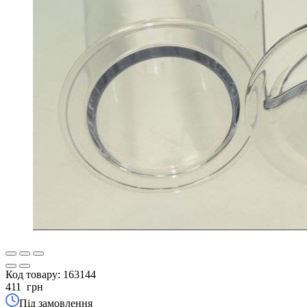
Код товару:
163144
411
грн
Під замовлення