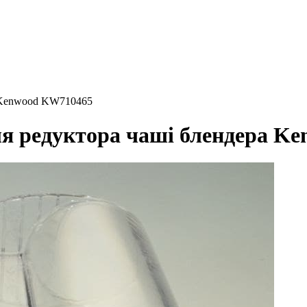
а Kenwood KW710465
ля редуктора чаші блендера K