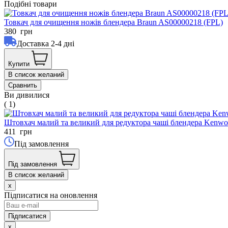
Подібні товари
Товкач для очищення ножів блендера Braun AS00000218 (FPL)
380
грн
Доставка 2-4 дні
Купити
В список желаний
Сравнить
Ви дивилися
( 1)
Штовхач малий та великий для редуктора чаші блендера Ken
411
грн
Під замовлення
Під замовлення
В список желаний
x
Підписатися на оновлення
x