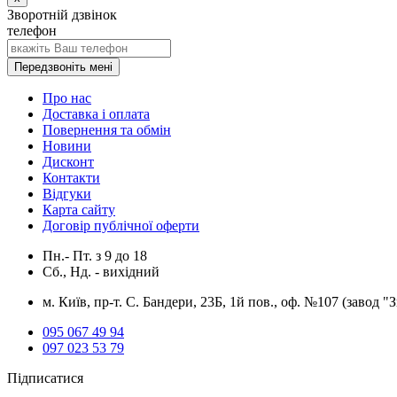
Зворотній дзвінок
телефон
Передзвоніть мені
Про нас
Доставка і оплата
Повернення та обмін
Новини
Дисконт
Контакти
Відгуки
Карта сайту
Договір публічної оферти
Пн.- Пт.
з
9
до
18
Сб., Нд. -
вихідний
м. Київ, пр-т. С. Бандери, 23Б, 1й пов., оф. №107 (завод "
095 067 49 94
097 023 53 79
Підписатися