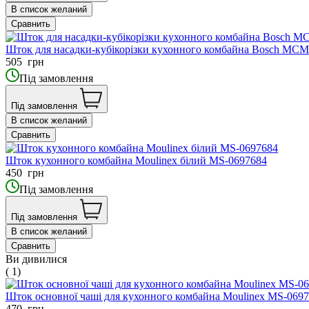
В список желаний
Сравнить
Шток для насадки-кубікорізки кухонного комбайна Bosch MCM
505
грн
Під замовлення
Під замовлення
В список желаний
Сравнить
Шток кухонного комбайна Moulinex білий MS-0697684
450
грн
Під замовлення
Під замовлення
В список желаний
Сравнить
Ви дивилися
( 1)
Шток основної чаші для кухонного комбайна Moulinex MS-069
470
грн