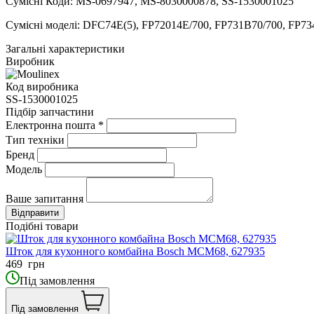
Сумісні Коди: MS-0697947, MS-8030000878, SS-1530001025
Сумісні моделі: DFC74E(5), FP72014E/700, FP731B70/700, FP7
Загальні характеристики
Виробник
Код виробника
SS-1530001025
Підбір запчастини
Електронна пошта
*
Тип техніки
Бренд
Модель
Ваше запитання
Подібні товари
Шток для кухонного комбайна Bosch MCM68, 627935
469
грн
Під замовлення
Під замовлення