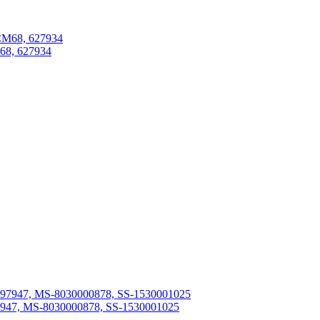
68, 627934
7947, MS-8030000878, SS-1530001025