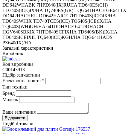
DD642WHABK 7HPZ640(IX)RUHA TD640ES(CH)
TD740S(ICE)IX/HA TQ740ES(GR) TQG641HACF GE641TX
DD642HACHRU DD642HAICE 7HTD640S(ICE)IX/HA
TD640SWHIX TD740TCES(ICE) TQ640S(ICE)IX/HA
TQ640S(WH)GH/HA 641DDHACF 641DDHACH
HGV640SBKIX 7HTD640SCFIXHA TD640S(BK)IX/HA
TD640SICEIXIL TQ640(ICE)KGH/HA TQG641HADS
PZ640(IX)/HA
Загальні характеристики
Виробник
Код виробника
C00143913
Підбір запчастини
Електронна пошта
*
Тип техніки
Бренд
Модель
Ваше запитання
Подібні товари