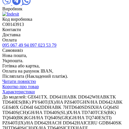
Виробник
Код виробника
C00143913
Контакти
Доставка
Оплата
095 067 49 94
097 023 53 79
Самовивіз
Нова пошта,
Укрпошта.
Готівка або картка,
Оплата на рахунок IBAN,
Післяплата (Накладений платіж).
Читати повністю
Коротко про товар
Характеристики
До моделей: GE641TX. DD641HABK DD642WHABKTK
TD640ES(BK) PY640T(IX)/HA PZ640TGHN/HA DD642ABK
GE640X GD64I 642DDHABK 7HTD640SDSIXHA GQ64SI
TD640S(CH)GH/HA TD640S(SL)IX/HA TD740TCES(BK)
TQ640(BK)KGH/HA TQ640S(GR)GH/HA TQ740ES(TI)
PZ640T(IX)/HA DD642HACH DD642HAICERU GDB640SK
7HTD640S(CH)IX/HA TD640SICEIXHAEE