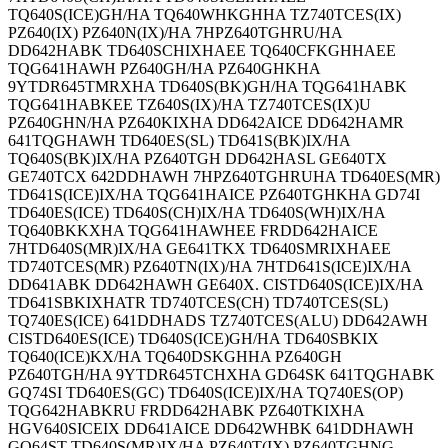
TQ640S(ICE)GH/HA TQ640WHKGHHA TZ740TCES(IX)
PZ640(IX) PZ640N(IX)/HA 7HPZ640TGHRU/HA
DD642HABK TD640SCHIXHAEE TQ640CFKGHHAEE
TQG641HAWH PZ640GH/HA PZ640GHKHA
9YTDR645TMRXHA TD640S(BK)GH/HA TQG641HABK
TQG641HABKEE TZ640S(IX)/HA TZ740TCES(IX)U
PZ640GHN/HA PZ640KIXHA DD642AICE DD642HAMR
641TQGHAWH TD640ES(SL) TD641S(BK)IX/HA
TQ640S(BK)IX/HA PZ640TGH DD642HASL GE640TX
GE740TCX 642DDHAWH 7HPZ640TGHRUHA TD640ES(MR)
TD641S(ICE)IX/HA TQG641HAICE PZ640TGHKHA GD74I
TD640ES(ICE) TD640S(CH)IX/HA TD640S(WH)IX/HA
TQ640BKKXHA TQG641HAWHEE FRDD642HAICE
7HTD640S(MR)IX/HA GE641TKX TD640SMRIXHAEE
TD740TCES(MR) PZ640TN(IX)/HA 7HTD641S(ICE)IX/HA
DD641ABK DD642HAWH GE640X. CISTD640S(ICE)IX/HA
TD641SBKIXHATR TD740TCES(CH) TD740TCES(SL)
TQ740ES(ICE) 641DDHADS TZ740TCES(ALU) DD642AWH
CISTD640ES(ICE) TD640S(ICE)GH/HA TD640SBKIX
TQ640(ICE)KX/HA TQ640DSKGHHA PZ640GH
PZ640TGH/HA 9YTDR645TCHXHA GD64SK 641TQGHABK
GQ74SI TD640ES(GC) TD640S(ICE)IX/HA TQ740ES(OP)
TQG642HABKRU FRDD642HABK PZ640TKIXHA
HGV640SICEIX DD641AICE DD642WHBK 641DDHAWH
GQ64ST TD640S(MR)IX/HA PZ640T(IX) PZ640TGHNG