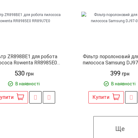
ьтр ZR898BE1 для робота
Фільтр поролоновий дл
ососа Rowenta RR8985E0
пилососа Samsung DJ9
RR89U7E0
530
399
грн
грн
В наявності
В наявності
упити
Купити
Ще