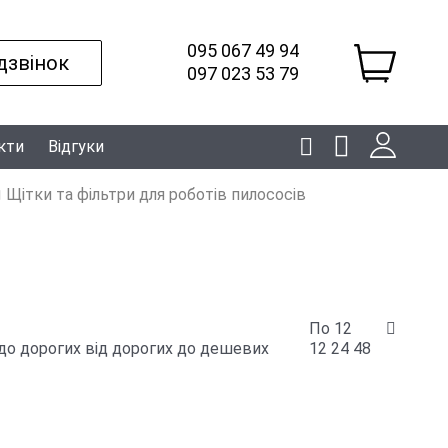
095 067 49 94
дзвінок
097 023 53 79
кти
Відгуки
Щітки та фільтри для роботів пилососів
По 12
до дорогих
від дорогих до дешевих
12
24
48