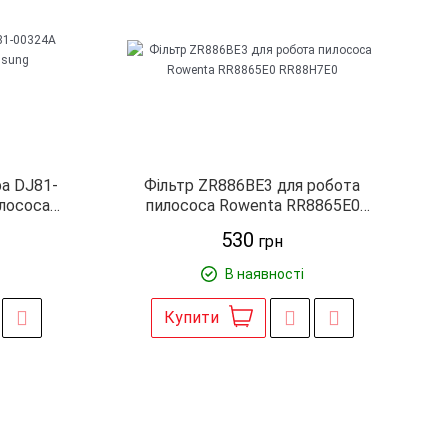
а DJ81-
Фільтр ZR886BE3 для робота
лососа
пилососа Rowenta RR8865E0
312K
RR88H7E0
530
грн
В наявності
Купити