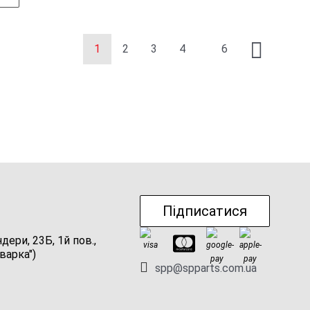
1
2
3
4
6
Підписатися
ндери, 23Б, 1й пов.,
варка")
spp@spparts.com.ua