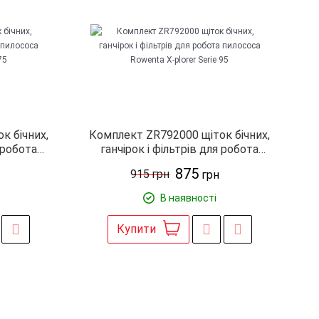
к бічних,
Комплект ZR792000 щіток бічних,
я робота
ганчірок і фільтрів для робота
r Serie 75
пилососа Rowenta X-plorer Serie 95
875
915
грн
грн
В наявності
Купити