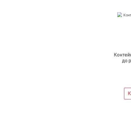
Контей
до 
К