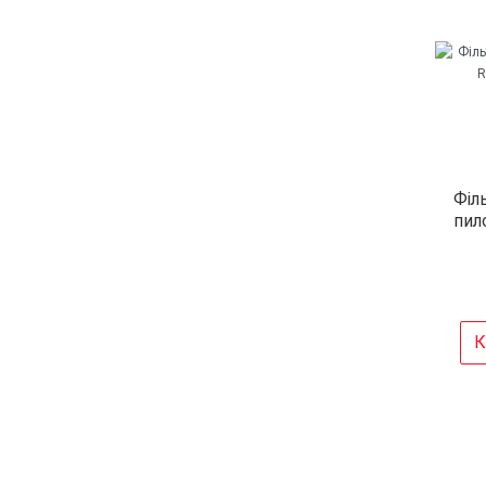
Філ
пил
К