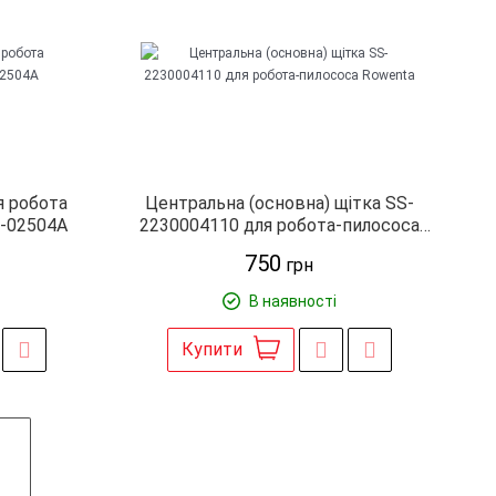
я робота
Центральна (основна) щітка SS-
7-02504A
2230004110 для робота-пилососа
Rowenta
750
грн
В наявності
Купити