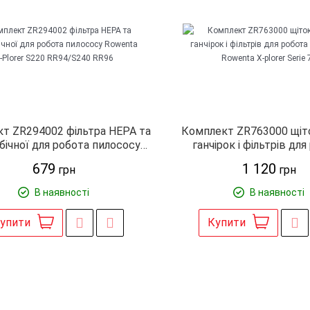
т ZR294002 фільтра HEPA та
Комплект ZR763000 щіто
бічної для робота пилососу
ганчірок і фільтрів дл
ta X-Plorer S220 RR94/S240
пилососа Rowenta X-plore
679
1 120
грн
грн
RR96
В наявності
В наявності
упити
Купити