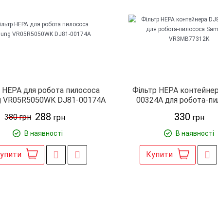
 HEPA для робота пилососа
Фільтр HEPA контейнер
g VR05R5050WK DJ81-00174A
00324A для робота-пи
Samsung VR3MB77
288
330
380
грн
грн
грн
В наявності
В наявності
упити
Купити