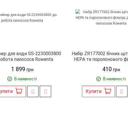
нер для води SS-2230003800
Набір ZR177002 бічних щі
робота пилососа Rowenta
HEPA та поролонового фі
роботів-пилососів R
1 899
410
грн
грн
В наявності
В наявності
упити
Купити