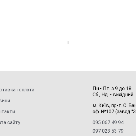
Пн.- Пт.
з
9
до
18
тавка і оплата
Сб., Нд. -
вихідний
вини
м. Київ, пр-т. С. Ба
нтакти
оф. №107 (завод "З
рта сайту
095 067 49 94
097 023 53 79