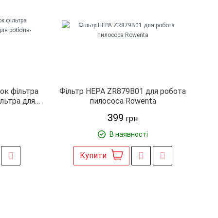
ток фільтра
Фільтр HEPA ZR879B01 для робота
льтра для
пилососа Rowenta
owenta
399
грн
В наявності
Купити