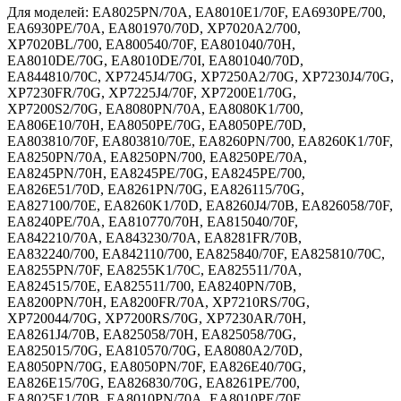
Для моделей: EA8025PN/70A, EA8010E1/70F, EA6930PE/700, EA6930PE/70A, EA801970/70D, XP7020A2/700, XP7020BL/700, EA800540/70F, EA801040/70H, EA8010DE/70G, EA8010DE/70I, EA801040/70D, EA844810/70C, XP7245J4/70G, XP7250A2/70G, XP7230J4/70G, XP7230FR/70G, XP7225J4/70F, XP7200E1/70G, XP7200S2/70G, EA8080PN/70A, EA8080K1/700, EA806E10/70H, EA8050PE/70G, EA8050PE/70D, EA803810/70F, EA803810/70E, EA8260PN/700, EA8260K1/70F, EA8250PN/70A, EA8250PN/700, EA8250PE/70A, EA8245PN/70H, EA8245PE/70G, EA8245PE/700, EA826E51/70D, EA8261PN/70G, EA826115/70G, EA827100/70E, EA8260K1/70D, EA8260J4/70B, EA826058/70F, EA8240PE/70A, EA810770/70H, EA815040/70F, EA842210/70A, EA843230/70A, EA8281FR/70B, EA832240/700, EA842110/700, EA825840/70F, EA825810/70C, EA8255PN/70F, EA8255K1/70C, EA825511/70A, EA824515/70E, EA825511/700, EA8240PN/70B, EA8200PN/70H, EA8200FR/70A, XP7210RS/70G, XP720044/70G, XP7200RS/70G, XP7230AR/70H, EA8261J4/70B, EA825058/70H, EA825058/70G, EA825015/70G, EA810570/70G, EA8080A2/70D, EA8050PN/70G, EA8050PN/70F, EA826E40/70G, EA826E15/70G, EA826830/70G, EA8261PE/700, EA8025E1/70B, EA8010PN/70A, EA8010PE/70F, EA800015/70G, EA8025E1/70A, EA693040/70A, ES6910PE/70B, ES6805PN/70C, XP7180PN/70G, EA844110/70B, EA844830/70B, EA850B40/700, EA8000E1/700, EA8000PN/70C, EA8000PE/70B, EA8005PE/70C, EA800540/70E, XP7230BR/70H, XP7200KR/70G, XP7250RS/70G, XP7200FR/70G, EA826E52/70D, EA8260FR/70E, EA826058/70H, EA8255PE/70H, EA832060/70A, EA842230/700, EA843210/70B, EA827100/70H, EA824515/70G, EA816B70/70F, EA8260PN/70H, EA8260PE/70G, EA8251PN/700, EA8250J4/70D, EA8245PN/70F, EA8245PN/700, EA8080PE/70H, EA8080PE/70G, EA8080K1/70B, EA8050K1/700, EA826E30/70G, EA8261PN/70E, EA826E30/70I, EA8010DE/70E, EA8010A2/700, EA801015/70G, EA8005S2/700, EA8005PE/70A, EA8000PN/70H, EA8000PN/70E, EA844130/70B, EA850B40/70A, EA691060/70A, EA693E10/70E, EA699010/70F, EA800015/70I, EA8010PE/70G, EA801570/70F, EA801910/70I, EA8025PE/70D, EA8025S2/70A, EA801910/70E, EA8025E1/70C, EA801710/70F, EA8010PE/70A, EA8010FR/700, EA6910PN/70B, EA699010/70B, EA8025PN/70H, EA8025PE/70B, EA8025PE/70H, XP720011/70G, XP7220E1/70G, XP7220J4/70G, XP7230BR/70G, XP7250PN/70G, XP7220CN/70G, EA844240/70B, EA844830/70C, EA850B30/700, EA8000E1/70A, EA8005PN/70F, EA800540/70D, EA8000PE/700, EA8255PN/70I, EA8255PN/70H, EA8255PN/70A, EA8255K1/70A, EA825511/70B, EA8251PN/70B, EA8240PN/700, EA8220FR/70A, EA815570/70F, EA832240/70B, EA842110/70A, EA8281FR/70A, EA825810/70H, EA8261J4/70A, EA8260PE/70A, EA8250J4/70B, EA825058/70F, EA825054/70B, EA8245K1/70C, EA8080A2/70B, EA8050PN/70H, EA8050PE/70H, EA832110/70A, EA843240/70A, EA8320PN/700, EA828E15/70G, EA828E15/70F, EA826015/70F, EA826015/70E, EA8255PE/70G, EA8255K1/70B, EA824515/70D, EA8240PN/70C, EA8220FR/700, EA816031/70F, EA8250J4/70E, EA825015/70H, EA8245PN/70C, EA8080PE/700, EA810570/70H, EA8080E1/70D, EA8080A2/70E, EA8050PE/70C, EA8050BL/700, EA826E30/70H, EA826E15/70F, EA826830/70F, EA826115/70D, EA8260PN/70C, EA8260PE/70F, EA8250PN/70D, EA8250PE/70F, EA826E40/70H, XP7240E1/70G, XP7210BR/70G, XP724044/70G, XP7210DE/70G, EA844210/70A, EA850B80/70A, EA8005PE/700, EA8000PN/70D, EA800410/70I, EA8000PE/70A, EA801040/70C, EA801015/70F, ES6910PN/70B, EA8010FR/70C, EA691040/70A, EA6930PN/70A, EA802B10/70G, EA801570/70G, XP7220RU/70G, XP7220BL/70G, XP7200DP/70G, XP7250PE/70G, XP7230E1/70G, EA832040/700, EA828E15/70J, EA8281PE/70B, EA8280PN/70A, EA827851/70C, EA826058/70G, EA826011/700, EA825840/70I, EA825840/70E, EA8255PN/70B, EA8255J4/70B, EA8240J4/70B, EA824055/70B, EA815070/70F, EA832240/70A, EA843230/700, EA8261PN/70B, EA8260PN/70G, EA8260PE/70B, EA8250PN/70H, EA8250PE/70B, EA825055/70C, EA8245PE/70H, EA8080K1/70C, EA8080A2/70A, EA8050PN/70B, EA8050K1/70A, EA826E15/70I, EA844240/70A, EA8000E1/70D, EA6910PE/70B, EA6935FR/70B, EA8010E1/70G, EA800015/70H, EA8025E1/70H, EA801S70/70H, EA801B51/700, EA8010PE/70B, EA8025S2/700, EA8025PE/70G, ES6805RU/70B, ES6805BL/70B, EA800R10/70G, EA800410/70G, EA8010A2/70A, EA8010E1/70D, EA8010DE/70H, EA8005PE/70D, EA8000PN/700, EA8005BL/700, EA844110/70A, EA844810/70A, EA850B10/700, EA801970/70F, EA8010PN/70G, EA8010PN/700, EA7020PE/700, EA8025PN/70B, EA8025E1/700, XP7020FR/700, EA8260K1/70B, EA8255PN/70G, EA8255PE/70C, EA8251PN/70G, EA826E52/70C, EA842210/70B, EA8200PN/70E, EA8200FR/700, EA810B70/70G, EA810870/70F, EA810840/70G, EA8261PE/70A, EA826115/70E, EA8260K1/70H, EA8260K1/70G, EA8250FR/70A, EA825015/70D, EA8245PN/70G, EA8245PE/70A, EA803810/70D, EA8080S2/700, EA8050PN/70E, EA803810/70G, EA826E10/70E, EA8261PE/70F, EA826E10/70F, ES6825PN/70B, XP723011/70G, XP7240S2/70G, XP7200BL/70G, XP7220PN/70G, XP7230J4/70F, XP7240CN/70G, EA8010PN/70C, EA699010/70C, EA8010PN/70D, EA8025E1/70D, EA8025PE/70C, EA8320PN/70B, EA827100/70F, EA8260J4/70A, EA8260FR/70B, EA825810/70E, EA8255PE/70B, EA825511/70D, EA8251PN/70C, EA8200PN/70B, EA8200PN/70A, EA810840/70H, EA8322PN/70B, EA842240/700, EA8261PN/70F, EA8261PE/70E, EA8261PE/70B, EA8260PN/70B, EA8250J4/70A, EA825011/70B, EA825011/70A, EA8245K1/70B, EA8080PE/70D, EA8080K1/70G, EA8050S2/700, EA803810/70H, EA803810/70C, EA826E40/70I, EA826E10/70I, EA843251/70A, EA844130/70C, EA8000PE/70E, EA800R10/70H, EA8005PN/70E, EA8005PE/70E, EA8000PN/70A, EA8010E1/700, EA8010DE/70D, EA801910/70G, EA8010PE/70H, EA8010PE/70D, EA8010FR/70A, EA8025PN/70G, EA8025PN/700, XP7230PE/70G, XP72301B/70G, ES6930PN/700, EA6930PN/700, EA6910PN/70A, EA6930PE/70B, XP7000PE/700, EA801040/70B, EA800540/70C, EA8000E1/70F, EA844230/70A, EA850B10/70A, EA828E15/70H, EA843240/700, EA8281PN/70B, EA8280PE/70B, EA8280FR/70A, EA826015/70G, EA826015/70D, EA8255PN/700, EA825511/70C, EA824515/70C, EA8240PN/70H, EA815B70/70F, EA810770/70G, XP7210E1/70G, XP7210AR/70H, XP7200RU/70G, EA8261PN/70A, EA8260PE/70D, EA8250PN/70C, EA8250PE/70G, EA825058/70E, EA8245PN/70A, EA8080PE/70A, EA8080E1/70C, EA8080E1/70B, EA8050PN/700, EA8050PE/70B, EX6800FR/70B, ES6930PE/70B, EA800015/70F, EA693040/70B, EA6935FR/700, EA801910/70F, EA8025BL/700, EA8025PN/70C, XP7020PE/700, EA8010E1/70E, EA801040/70E, EA800540/70G, EA8000E1/70B, EA844250/70A, EA844810/70B, XP7240RS/70G, XP7240A2/70G, XP7220S2/70G, EA826015/70H, EA826011/70B, EA8255PN/70D, EA8251PN/70H, EA824515/70F, EA8240PN/70E, EA815050/70G, EA810B70/70F, EA8320PE/70B, EA843230/70B, EA8281PN/70A, EA8260K1/70E, EA828E15/70I, EA8260PE/700, EA8250PN/70B, EA8250PE/70H, EA8250FR/700, EA8245PE/70F, EA8245PN/70J, EA8080PE/70B, EA8080K1/70A, EA8080BL/700, EA8050PN/70D, EA8050PE/70F, EA8050PE/70E, EA826E40/70J, EA826115/70H, EA826E51/70C, EA8000PE/70C, EA8005PN/70G, EA8005PE/70B, EA8000PN/70F, EA8000PE/70H, EA8010DE/70F, XP7200KR/70H, XP7230CN/70G, XP7240K1/70G, XP7250FR/70G, XP7200J4/70G, EA827100/70G, EA8260FR/70D, EA825810/70G, EA8255PE/70E, EA8255J4/70D, EA8251PN/70A, EA824055/70C, EA824054/70B, EA8322PN/700, EA842230/70A, EA816570/70F, EA8261PN/70D, EA826E30/70F, EA8260PN/70E, EA8260PE/70H, EA8250J4/70C, EA826E40/70F, EA8250FR/70C, EA825054/70C, EA8245PN/70E, EA8245K1/70D, EA8080PN/700, EA8080PE/70F, EA8050E1/70A, EA844130/70A, EA850B50/700, EA6910PE/700, EA699010/70E, EA801910/70H, EA801S70/70I, EA8010S2/70A, EA8010PE/700, EA8010FR/70E, EA8025E1/70F, EA8025PE/70E, EA802B10/70E, XP7000BL/700, EA826E51/70B, EA8080K1/70E, EA8080A2/70C, EA8050PE/70A, EA8050A2/700, EA803810/70B, EA8261PE/70C, EA8260PN/70A, EA8250PN/70F, EA8250PE/70D, EA825015/70F, EA825011/700, EA8245J4/70B, EA8080PE/70I, EA826E10/70H, EA8261PE/70H, EA832140/70A, EA843210/70A, EA832110/700, EA8320PN/70A, EA832060/700, EA8260FR/700, EA825840/70G, EA8255PE/70A, EA8255K1/70D, EA8240PN/70A, EA8200PN/70G, EA8200PN/700, EA810B70/70H, XP7220PN/70H, XP7240PN/70G, XP7210AR/70G, XP7200CN/70G, EA8010DE/70B, EA801015/70D, EA8000PN/70B, EA8000PN/70I, EA8005PE/70F, EA800R10/70I, EA843240/70B, EA844110/70C, EA8010PN/70E, EA8010PN/70B, EA693E10/70F, EA699010/70A, ES6910PN/700, ES6805S2/70B, EA825840/70H, EA825810/70F, EA8255PE/70F, EA8255PE/700, EA832110/70B, EA827E51/70C, EA8322PN/70A, EA8255J4/70C, EA8251PN/70I, EA8240PN/70D, EA8240J4/70A, EA824054/70C, EA8200PN/70F, EA816170/70F, XP7240RU/70G, XP7200DP/70H, XP7200A2/70G, EA8080A2/70F, EA8080A2/700, EA8050E1/700, EA8260PN/70F, EA8260PE/70E, EA8250PN/70G, EA8250PE/70C, EA825055/70B, EA825015/70E, EA8245PN/70I, EA8245J4/70A, EA826E15/70H, EA826830/70E, ES6910PN/70A, ES6910PE/70A, EA8010PE/70C, EA8010FR/70D, EA6910PE/70A, EA6935FR/70A, EA802B10/70F, EA8025E1/70G, EA8010S2/700, EA8025PE/70F, EA8000PE/70D, EA8000PN/70G, EA8000E1/70E, EA801015/70C, EA844210/70B, EA850B50/70A, EA8250FR/70D, EA8245PN/70B, EA8245PE/70E, EA8245PE/70B, EA8245K1/70A, EA8080S2/70A, EA8080PE/70E, EA8080K1/70F, EA8261J4/70C, EA8261PN/70C, EA8260PE/70C, EA8050PN/70A, EA8320PE/70A, EA842110/70B, EA842230/70B, EA8281PE/70A, EA8280FR/70B, EA826E80/70I, EA8260K1/70A, EA8260FR/70C, EA825810/70I, EA8255PN/70C, EA8251PN/70D, EA8240PE/70D, EA8240PE/70C, EA810840/70F, EA815E70/70F, EA8010E1/70A, EA8010DE/70C, EA8005PN/70A, EA800540/70B, EA8000PE/70I, EA844230/70B, EA850B30/70A, EA850B80/700, EA880810/70A, XP7250S2/70G, XP7230DE/70G, XP7230AR/70G, XP722044/70G, EA8010FR/70B, EA6910PN/700, EA699010/70D, EA8025PN/70F, EA801970/70G, EA8010PE/70E, EA8010PN/70I, EA8025PE/700, ES6930PN/70B, XP7000FR/700, EA8025PN/70E, EA8010PN/70F, EA6930PN/70B, EA8010PN/70H, EA8025PE/70A, XP7000FD/700, EA844830/70A, EA8010E1/70C, EA8010E1/70B, EA8010DE/70A, EA801015/70E, EA8005PN/700, EA800410/70H, EA8050A2/70A, EA8080PE/70C, EA8080K1/70D, EA8050PE/700, EA8250PE/70E, EA8250PE/700, EA825058/70I, EA8245PN/70D, EA8245PE/70D, EA8245PE/70C, EA810770/70F, EA810570/70F, EA826E15/70J, EA8261PN/70H, EA8260PN/70D, EA8250PN/70E, EA826E52/70B, EA834030/70B, EA842210/700, EA843210/700, EA8320PE/700, EA832040/70A, EA8280PE/70A, EA827100/70D, EA8260K1/70C, EA8260K1/700, EA8260FR/70A, EA8255PE/70D, EA8251PN/70E, EA8240PE/70B, XP7225J4/70G, XP7250FB/70G, XP7220K1/70G, XP7260J4/70G, XP7210S2/70G, XP72101B/70G, EA8255PN/70E, EA8255J4/70A, EA8251PN/70F, EA8240PN/70G, EA826011/70A, EA825810/70D, EA834010/70B, EA8200PN/70C, EA8240PN/70F, EA8200PN/70D, EA825