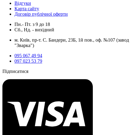
Відгуки
Карта сайту
Договір публічної оферти
Пн.- Пт.
з
9
до
18
Сб., Нд. -
вихідний
м. Київ, пр-т. С. Бандери, 23Б, 1й пов., оф. №107 (завод
"Зварка")
095 067 49 94
097 023 53 79
Підписатися