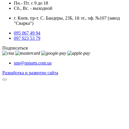
Пн.- Пт.
с
9
до
18
Сб., Вс. -
выходной
г. Киев, пр-т. С. Бандеры, 23Б, 1й эт., оф. №107 (завод
"Сварка")
095 067 49 94
097 023 53 79
Подписаться
spp@spparts.com.ua
Разработка и развитие сайта