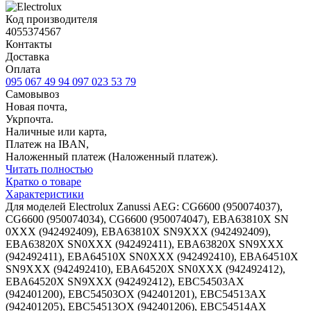
Код производителя
4055374567
Контакты
Доставка
Оплата
095 067 49 94
097 023 53 79
Самовывоз
Новая почта,
Укрпочта.
Наличные или карта,
Платеж на IBAN,
Наложенный платеж (Наложенный платеж).
Читать полностью
Кратко о товаре
Характеристики
Для моделей Electrolux Zanussi AEG: CG6600 (950074037),
CG6600 (950074034), CG6600 (950074047), EBA63810X SN
0XXX (942492409), EBA63810X SN9XXX (942492409),
EBA63820X SN0XXX (942492411), EBA63820X SN9XXX
(942492411), EBA64510X SN0XXX (942492410), EBA64510X
SN9XXX (942492410), EBA64520X SN0XXX (942492412),
EBA64520X SN9XXX (942492412), EBC54503AX
(942401200), EBC54503OX (942401201), EBC54513AX
(942401205), EBC54513OX (942401206), EBC54514AX