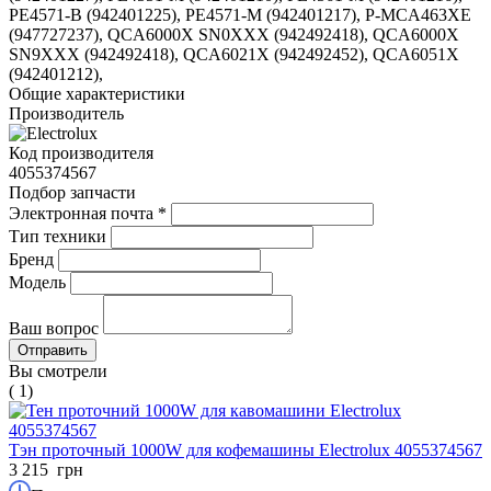
PE4571-B (942401225), PE4571-M (942401217), P-MCA463XE
(947727237), QCA6000X SN0XXX (942492418), QCA6000X
SN9XXX (942492418), QCA6021X (942492452), QCA6051X
(942401212),
Общие характеристики
Производитель
Код производителя
4055374567
Подбор запчасти
Электронная почта
*
Тип техники
Бренд
Модель
Ваш вопрос
Вы смотрели
( 1)
Тэн проточный 1000W для кофемашины Electrolux 4055374567
3 215
грн