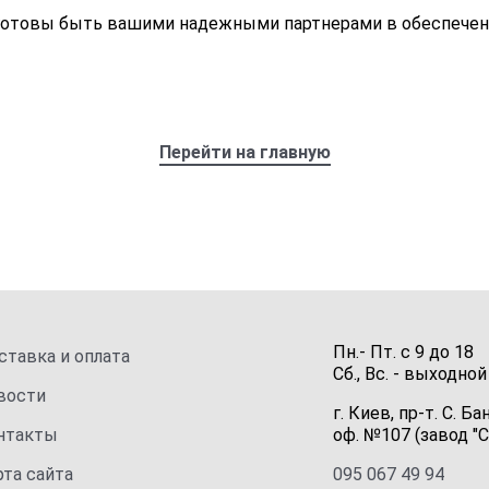
Мы готовы быть вашими надежными партнерами в обеспече
Перейти на главную
Пн.- Пт.
с
9
до
18
ставка и оплата
Сб., Вс. -
выходной
вости
г. Киев, пр-т. С. Ба
нтакты
оф. №107 (завод "С
рта сайта
095 067 49 94