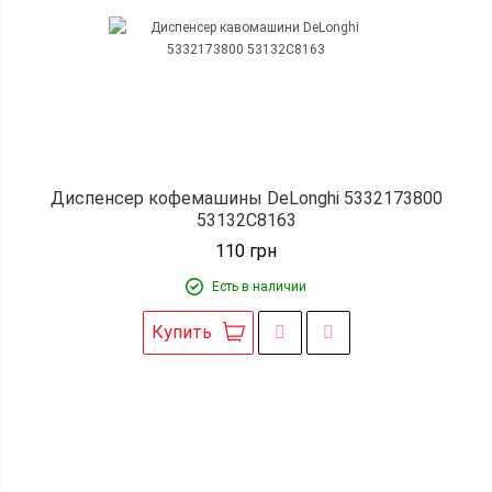
Диспенсер кофемашины DeLonghi 5332173800
53132C8163
110
грн
Есть в наличии
Купить