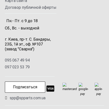
Карта сайта
Договор публичной оферты
Пн.- Пт.
с
9
до
18
Сб., Вс. -
выходной
г. Киев, пр-т. С. Бандеры,
23Б, 1й эт., оф. №107
(завод "Сварка")
095 067 49 94
097 023 53 79
Подписаться
spp@spparts.com.ua