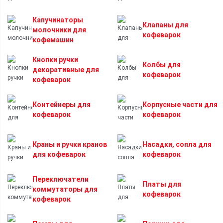
Капучинаторы
Клапаны для
молочники для
кофеварок
кофемашин
Кнопки ручки
Колбы для
декоративные для
кофеварок
кофеварок
Контейнеры для
Корпусные части для
кофеварок
кофеварок
Краны и ручки кранов
Насадки, сопла для
для кофеварок
кофеварок
Переключатели
Платы для
коммутаторы для
кофеварок
кофеварок