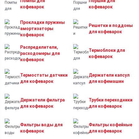
Помпы для
Поршни для
кофеварок
кофеварок
Прокладки пружины
Решетки и поддоны
амортизаторы
для кофеварок
кофеварок
Распределители,
Термоблоки для
расходомеры для
кофеварок
кофеварок
Термостаты датчики
Держатели капсул
для кофеварок
для кофемашин
Держатели фильтра
Трубки переходники
для кофеварок
для кофеварок
Фильтры воды для
Фильтры кофейные
кофеварок
для кофеварок