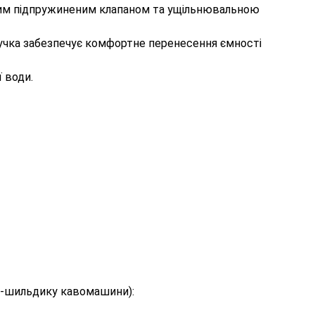
ьким підпружиненим клапаном та ущільнювальною
ручка забезпечує комфортне перенесення ємності
 води.
рі-шильдику кавомашини):