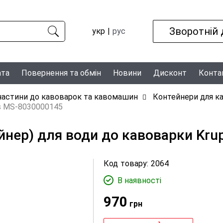
Зворотній 
укр
рус
ата
Повернення та обмін
Новини
Дисконт
Конта
частини до кавоварок та кавомашин
Контейнери для к
ps MS-8030000145
йнер) для води до кавоварки Kr
Код товару:
2064
В наявності
970
грн