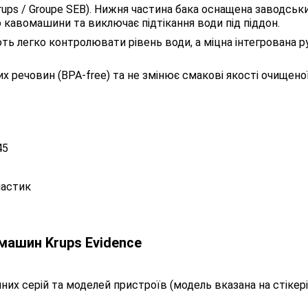
rups / Groupe SEB). Нижня частина бака оснащена заводс
 кавомашини та виключає підтікання води під піддон.
ть легко контролювати рівень води, а міцна інтегрована 
х речовин (BPA-free) та не змінює смакові якості очищеної
45
ластик
машин Krups Evidence
них серій та моделей пристроїв (модель вказана на стіке