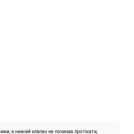
ми, а нижній клапан не починав протікати,