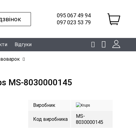
095 067 49 94
дзвінок
097 023 53 79
кти
Відгуки
авоварок
ups MS-8030000145
Виробник
MS-
Код виробника
8030000145