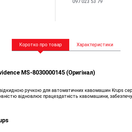
097 023 53 79
Коротко про товар
Характеристики
idence MS-8030000145 (Оригінал)
 відкидною ручкою для автоматичних кавомашин Krups серії
 Повністю відновлює працездатність кавомашини, забезпеч
ups