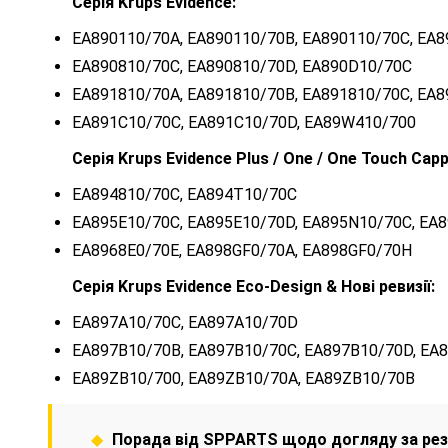
Серія Krups Evidence:
EA890110/70A, EA890110/70B, EA890110/70C, EA
EA890810/70C, EA890810/70D, EA890D10/70C
EA891810/70A, EA891810/70B, EA891810/70C, EA
EA891C10/70C, EA891C10/70D, EA89W410/700
Серія Krups Evidence Plus / One / One Touch Cap
EA894810/70C, EA894T10/70C
EA895E10/70C, EA895E10/70D, EA895N10/70C, EA
EA8968E0/70E, EA898GF0/70A, EA898GF0/70H
Серія Krups Evidence Eco-Design & Нові ревизії:
EA897A10/70C, EA897A10/70D
EA897B10/70B, EA897B10/70C, EA897B10/70D, EA
EA89ZB10/700, EA89ZB10/70A, EA89ZB10/70B
◆
Порада від SPPARTS щодо догляду за рез