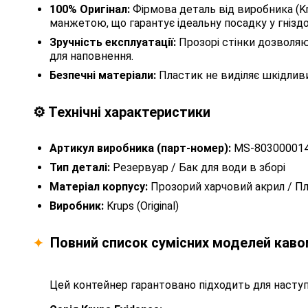
100% Оригінал:
Фірмова деталь від виробника (K
манжетою, що гарантує ідеальну посадку у гніздо
Зручність експлуатації:
Прозорі стінки дозволяю
для наповнення.
Безпечні матеріали:
Пластик не виділяє шкідливи
⚙️ Технічні характеристики
Артикул виробника (парт-номер):
MS-80300001
Тип деталі:
Резервуар / Бак для води в зборі
Матеріал корпусу:
Прозорий харчовий акрил / П
Виробник:
Krups (Original)
Повний список сумісних моделей каво
✦
Цей контейнер гарантовано підходить для наступ