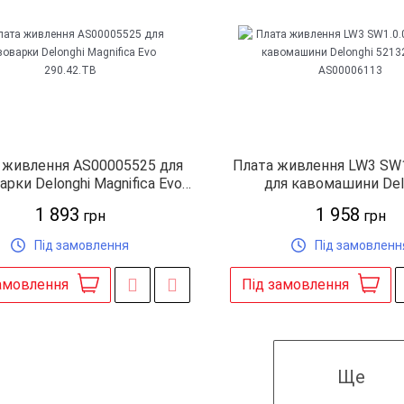
 живлення AS00005525 для
Плата живлення LW3 SW1
арки Delonghi Magnifica Evo
для кавомашини Del
290.42.TB
5213229901 AS0000
1 893
1 958
грн
грн
Під замовлення
Під замовленн
амовлення
Під замовлення
Ще