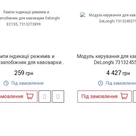
мпи індикації режимів и
Модуль керування для к
запобіжник для кавоварки
DeLonghi 7313245
onghi EC155, 7313273899
259
4 427
грн
грн
Під замовлення
Під замовленн
амовлення
Під замовлення