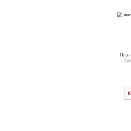
Плат
Del
К