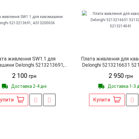
ата живлення SW1.1 для
Плата живлення для ка
шини Delonghi 5213213691,
Delonghi 5213216631 52
AS13200036
5213214041
2 100
2 950
грн
грн
Доставка 2-4 дні
Доставка 1-3 д
упити
Купити