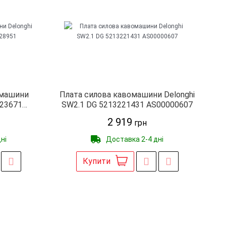
омашини
Плата силова кавомашини Delonghi
223671
SW2.1 DG 5213221431 AS00000607
2 919
грн
ні
Доставка 2-4 дні
Купити