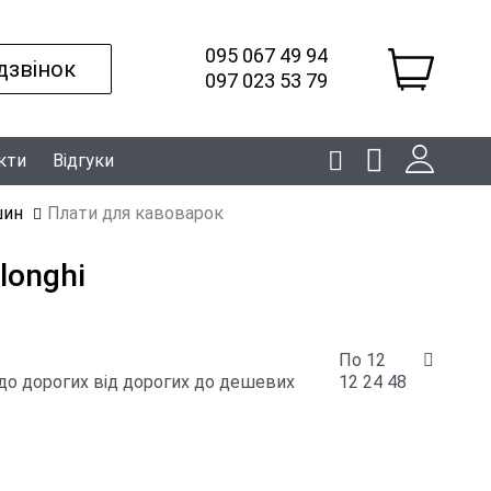
095 067 49 94
дзвінок
097 023 53 79
кти
Відгуки
шин
Плати для кавоварок
longhi
По 12
до дорогих
від дорогих до дешевих
12
24
48