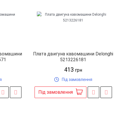
авомашини
Плата двигуна кавомашини Delonghi
571
5213226181
413
грн
я
Під замовлення
Під замовлення