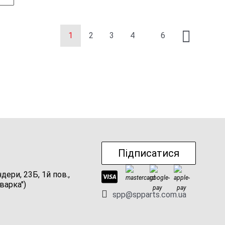
1
2
3
4
6
Підписатися
ндери, 23Б, 1й пов.,
варка")
spp@spparts.com.ua