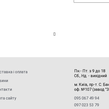
Пн.- Пт.
з
9
до
18
тавка і оплата
Сб., Нд. -
вихідний
вини
м. Київ, пр-т. С. Ба
нтакти
оф. №107 (завод "З
рта сайту
095 067 49 94
097 023 53 79