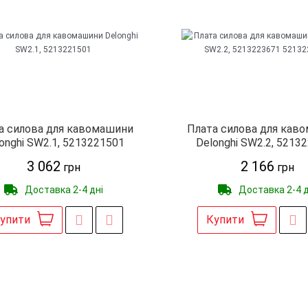
а силова для кавомашини
Плата силова для кав
onghi SW2.1, 5213221501
Delonghi SW2.2, 5213
5213228951
3 062
2 166
грн
грн
Доставка 2-4 дні
Доставка 2-4 д
упити
Купити