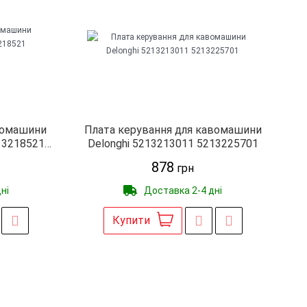
вомашини
Плата керування для кавомашини
13218521
Delonghi 5213213011 5213225701
878
грн
ні
Доставка 2-4 дні
Купити