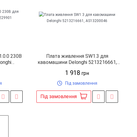
.0.0 230B
Плата живлення SW1.3 для
onghi
кавомашини Delonghi 5213216661,
6113
AS13200046
1 918
грн
я
Під замовлення
Під замовлення