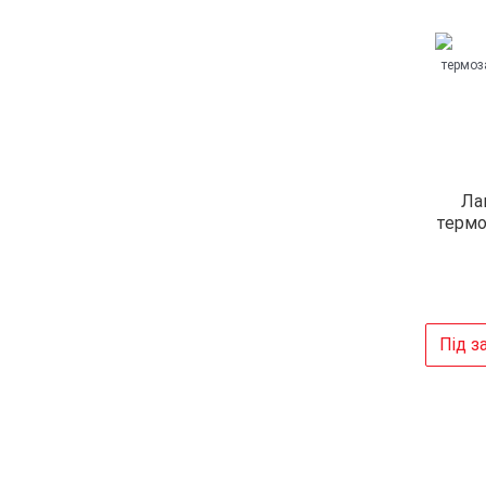
Ла
термо
Del
Під з