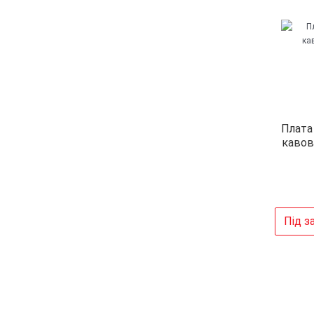
Плата
кавов
Під з