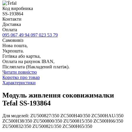
Код виробника
SS-193864
Контакти
Доставка
Оплата
095 067 49 94
097 023 53 79
Самовивіз
Нова пошта,
Укрпошта.
Готівка або картка,
Оплата на рахунок IBAN,
Післяплата (Накладений платіж).
Читати повністю
Коротко про товар
Характеристики
Модуль живлення соковижималки
Tefal SS-193864
Для моделей: ZU500827/350 ZC500H40/350 ZC500HAU/350
ZC500H38/350 ZU500800/350 ZU500815/350 ZC500H66/350
ZU500832/350 ZU500821/350 ZC500H65/350