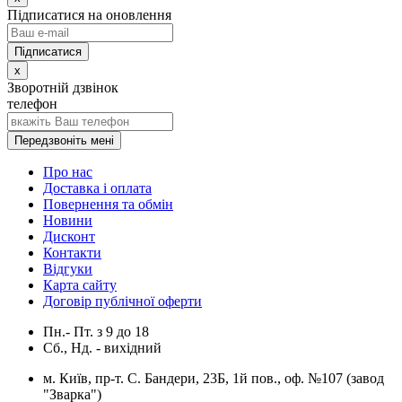
Підписатися на оновлення
x
Зворотній дзвінок
телефон
Передзвоніть мені
Про нас
Доставка і оплата
Повернення та обмін
Новини
Дисконт
Контакти
Відгуки
Карта сайту
Договір публічної оферти
Пн.- Пт.
з
9
до
18
Сб., Нд. -
вихідний
м. Київ, пр-т. С. Бандери, 23Б, 1й пов., оф. №107 (завод
"Зварка")