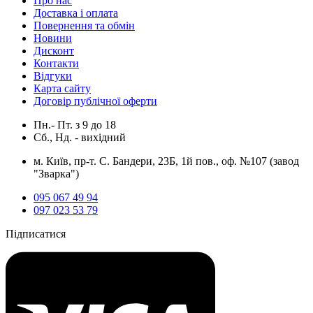
Про нас
Доставка і оплата
Повернення та обмін
Новини
Дисконт
Контакти
Відгуки
Карта сайту
Договір публічної оферти
Пн.- Пт.
з
9
до
18
Сб., Нд. -
вихідний
м. Київ, пр-т. С. Бандери, 23Б, 1й пов., оф. №107 (завод
"Зварка")
095 067 49 94
097 023 53 79
Підписатися