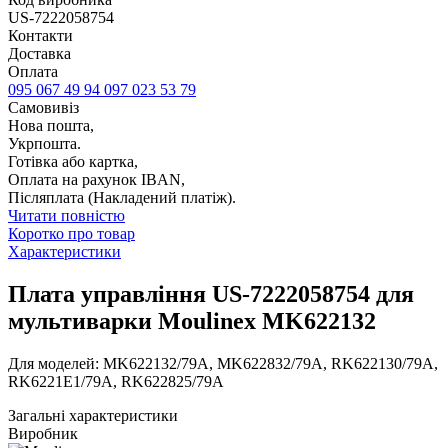
US-7222058754
Контакти
Доставка
Оплата
095 067 49 94
097 023 53 79
Самовивіз
Нова пошта,
Укрпошта.
Готівка або картка,
Оплата на рахунок IBAN,
Післяплата (Накладений платіж).
Читати повністю
Коротко про товар
Характеристики
Плата управління US-7222058754 для
мультиварки Moulinex MK622132
Для моделей: MK622132/79A, MK622832/79A, RK622130/79A,
RK6221E1/79A, RK622825/79A
Загальні характеристики
Виробник