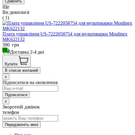
Сравнить
Ще
Ви дивилися
( 1)
Плата управління US-7222058754 для мультиварки Moulinex
MK622132
390
грн
Доставка 2-4 дні
Купити
В список желаний
x
Підписатися на оновлення
x
Зворотній дзвінок
телефон
Передзвоніть мені