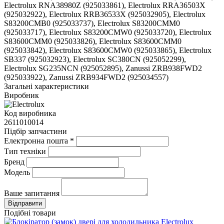
Electrolux RNA38980Z (925033861), Electrolux RRA36503X
(925032922), Electrolux RRB36533X (925032905), Electrolux
S83200CMB0 (925033737), Electrolux S83200CMM0
(925033717), Electrolux S83200CMW0 (925033720), Electrolux
S83600CMM0 (925033826), Electrolux S83600CMM0
(925033842), Electrolux S83600CMW0 (925033865), Electrolux
SB337 (925032923), Electrolux SC380CN (925052299),
Electrolux SG235NCN (925052895), Zanussi ZRB938FWD2
(925033922), Zanussi ZRB934FWD2 (925034557)
Загальні характеристики
Виробник
Код виробника
2611010014
Підбір запчастини
Електронна пошта
*
Тип техніки
Бренд
Модель
Ваше запитання
Подібні товари