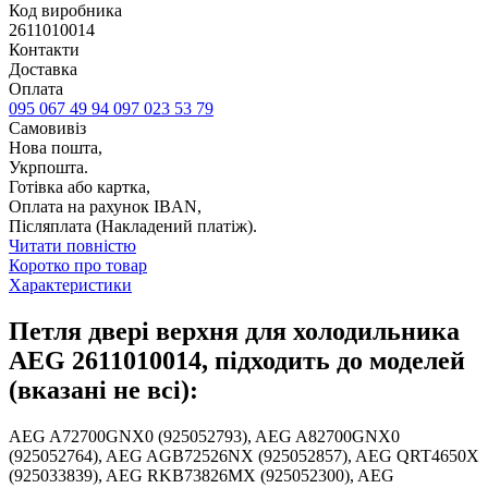
Код виробника
2611010014
Контакти
Доставка
Оплата
095 067 49 94
097 023 53 79
Самовивіз
Нова пошта,
Укрпошта.
Готівка або картка,
Оплата на рахунок IBAN,
Післяплата (Накладений платіж).
Читати повністю
Коротко про товар
Характеристики
Петля двері верхня для холодильника
AEG 2611010014, підходить до моделей
(вказані не всі):
AEG A72700GNX0 (925052793), AEG A82700GNX0
(925052764), AEG AGB72526NX (925052857), AEG QRT4650X
(925033839), AEG RKB73826MX (925052300), AEG