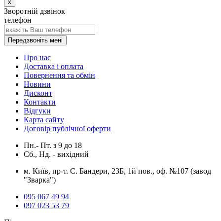
x
Зворотній дзвінок
телефон
Передзвоніть мені
Про нас
Доставка і оплата
Повернення та обмін
Новини
Дисконт
Контакти
Відгуки
Карта сайту
Договір публічної оферти
Пн.- Пт.
з
9
до
18
Сб., Нд. -
вихідний
м. Київ, пр-т. С. Бандери, 23Б, 1й пов., оф. №107 (завод
"Зварка")
095 067 49 94
097 023 53 79