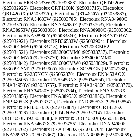
Electrolux ERB36533W (925032883), Electrolux QRT4226W
(925032925), Electrolux QRT4260K (925033715), Electrolux
QRT4260X (925033726), Electrolux QRT4650W (925033837),
Electrolux RNA34633W (925033785), Electrolux RNA34980C
(925033765), Electrolux RNA34980Y (925033763), Electrolux
RNA38953W (925033866), Electrolux RNA38980C (925033862),
Electrolux RNA38980Y (925033860), Electrolux RRA36503W
(925032921), Electrolux RRB36533W (925032904), Electrolux
S83200CMB0 (925033718), Electrolux S83200CMB2
(925034521), Electrolux S83200CMM0 (925033737), Electrolux
S83200CMW0 (925033736), Electrolux S83600CMM0
(925033842), Electrolux S83600CMW0 (925033829), Electrolux
S83609CSM1 (925032965), Electrolux SC380CN (925052288),
Electrolux SG235NCN (925052870), Electrolux EN3453AOX
(925034505), Electrolux EN53453AX (925034594), Electrolux
ENA34953W (925033757), Electrolux ENA34980C (925033770),
Electrolux ENA34980Y (925033784), Electrolux ENA38933X
(925033856), Electrolux ENA38953X (925033856), Electrolux
ENB34953X (925033771), Electrolux ENB38953X (925033854),
Electrolux ERB36533X (925032884), Electrolux QRT4226X
(925032926), Electrolux QRT4260W (925033714), Electrolux
QRT4650K (925033838), Electrolux QRT4650X (925033839),
Electrolux RNA34633X (925033755), Electrolux RNA34980S
(925033762), Electrolux RNA34980Z (925033764), Electrolux
RNA38953X (925033867), Electrolux RNA38980S (925033859),