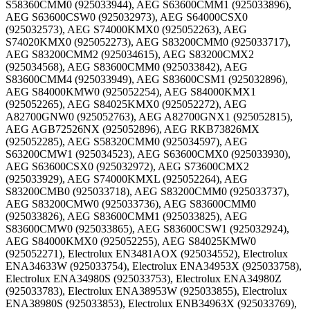
S58360CMM0 (925033944), AEG S63600CMM1 (925033896),
AEG S63600CSW0 (925032973), AEG S64000CSX0
(925032573), AEG S74000KMX0 (925052263), AEG
S74020KMX0 (925052273), AEG S83200CMM0 (925033717),
AEG S83200CMM2 (925034615), AEG S83200CMX2
(925034568), AEG S83600CMM0 (925033842), AEG
S83600CMM4 (925033949), AEG S83600CSM1 (925032896),
AEG S84000KMW0 (925052254), AEG S84000KMX1
(925052265), AEG S84025KMX0 (925052272), AEG
A82700GNW0 (925052763), AEG A82700GNX1 (925052815),
AEG AGB72526NX (925052896), AEG RKB73826MX
(925052285), AEG S58320CMM0 (925034597), AEG
S63200CMW1 (925034523), AEG S63600CMX0 (925033930),
AEG S63600CSX0 (925032972), AEG S73600CMX2
(925033929), AEG S74000KMXL (925052264), AEG
S83200CMB0 (925033718), AEG S83200CMM0 (925033737),
AEG S83200CMW0 (925033736), AEG S83600CMM0
(925033826), AEG S83600CMM1 (925033825), AEG
S83600CMW0 (925033865), AEG S83600CSW1 (925032924),
AEG S84000KMX0 (925052255), AEG S84025KMW0
(925052271), Electrolux EN3481AOX (925034552), Electrolux
ENA34633W (925033754), Electrolux ENA34953X (925033758),
Electrolux ENA34980S (925033753), Electrolux ENA34980Z
(925033783), Electrolux ENA38953W (925033855), Electrolux
ENA38980S (925033853), Electrolux ENB34963X (925033769),