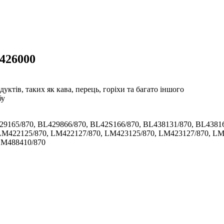
F426000
ктів, таких як кава, перець, горіхи та багато іншого
бу
29165/870, BL429866/870, BL42S166/870, BL438131/870, BL43816
LM422125/870, LM422127/870, LM423125/870, LM423127/870, LM
LM488410/870