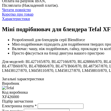
Оплата на рахунок IBAN,
Післяплата (Накладений платіж).
Читати повністю
Коротко про товар
Характеристики
Міні подрібнювач для блендера Tefal X
Розроблений для блендерів серії Blendforce
Міні-подрібнювач підходить для подрібнення твердих проду
Включає: чашу, ніж подрібнювач, гайку, прокладку та кол
Просто фіксується на блоці двигуна вашого пристрою
Для моделей: BL427165/870, BL427166/870, BL428866/870, BL4
BL477B60/870, BL478B66/870, BL47YB66/870, BL487567/870, 
LM438127/870, LM458110/870, LM458127/870, LM458810/870, 
Загальні характеристики
Виробник
Код виробника
XF426000
Підбір запчастини
Електронна пошта
*