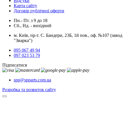
Відгуки
Карта сайту
Договір публічної оферти
Пн.- Пт.
з
9
до
18
Сб., Нд. -
вихідний
м. Київ, пр-т. С. Бандери, 23Б, 1й пов., оф. №107 (завод
"Зварка")
095 067 49 94
097 023 53 79
Підписатися
spp@spparts.com.ua
Розробка та розвиток сайту