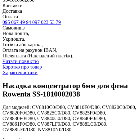
Контакти
Доставка
Оплата
095 067 49 94
097 023 53 79
Самовивіз
Нова пошта,
Укрпошта.
Готівка або картка,
Оплата на рахунок IBAN,
Післяплата (Накладений платіж).
Читати повністю
Коротко про товар
Характеристики
Насадка концентратор 6мм для фена
Rowenta SS-1810002038
Для моделей: CV8810C0/D80, CV8810F0/D80, CV8820C0/D80,
CV8820F0/D80, CV8825C0/D80, CV8825F0/D80,
CV8830F0/D80, CV8840C0/D80, CV8840F0/D80,
CV8861F0/D80, CV887LF0/D80, CV888LC0/D80,
CV888LF0/D80, NV8810N0/D80