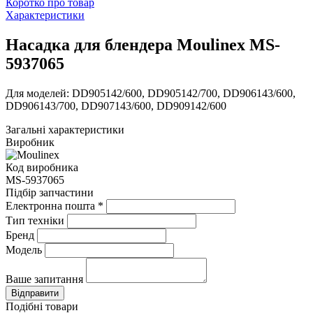
Коротко про товар
Характеристики
Насадка для блендера Moulinex MS-
5937065
Для моделей: DD905142/600, DD905142/700, DD906143/600,
DD906143/700, DD907143/600, DD909142/600
Загальні характеристики
Виробник
Код виробника
MS-5937065
Підбір запчастини
Електронна пошта
*
Тип техніки
Бренд
Модель
Ваше запитання
Подібні товари