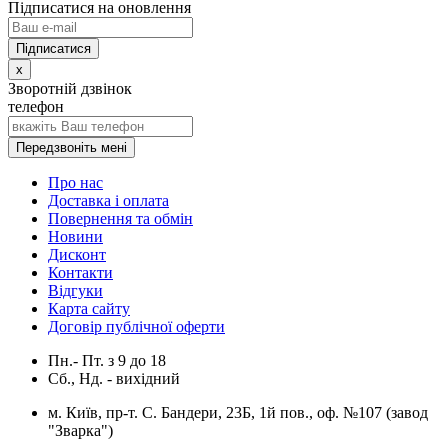
Підписатися на оновлення
x
Зворотній дзвінок
телефон
Передзвоніть мені
Про нас
Доставка і оплата
Повернення та обмін
Новини
Дисконт
Контакти
Відгуки
Карта сайту
Договір публічної оферти
Пн.- Пт.
з
9
до
18
Сб., Нд. -
вихідний
м. Київ, пр-т. С. Бандери, 23Б, 1й пов., оф. №107 (завод
"Зварка")