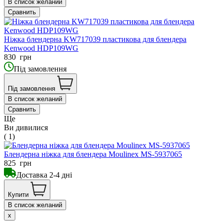
В список желаний
Сравнить
Ніжка блендерна KW717039 пластикова для блендера
Kenwood HDP109WG
830
грн
Під замовлення
Під замовлення
В список желаний
Сравнить
Ще
Ви дивилися
( 1)
Блендерна ніжка для блендера Moulinex MS-5937065
825
грн
Доставка 2-4 дні
Купити
В список желаний
x