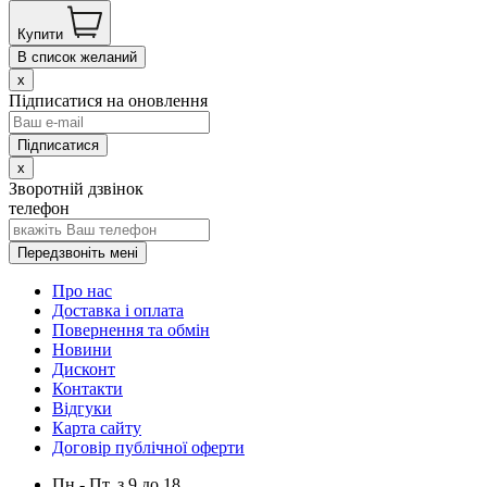
Купити
В список желаний
x
Підписатися на оновлення
x
Зворотній дзвінок
телефон
Передзвоніть мені
Про нас
Доставка і оплата
Повернення та обмін
Новини
Дисконт
Контакти
Відгуки
Карта сайту
Договір публічної оферти
Пн.- Пт.
з
9
до
18