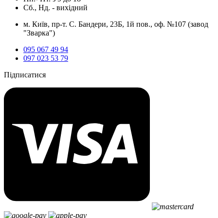
Сб., Нд. -
вихідний
м. Київ, пр-т. С. Бандери, 23Б, 1й пов., оф. №107 (завод
"Зварка")
095 067 49 94
097 023 53 79
Підписатися