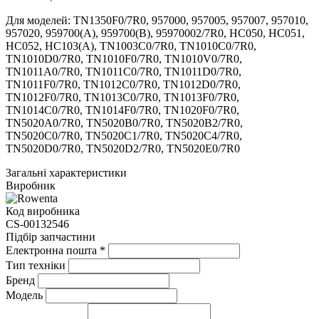
Для моделей: TN1350F0/7R0, 957000, 957005, 957007, 957010,
957020, 959700(A), 959700(B), 95970002/7R0, HC050, HC051,
HC052, HC103(A), TN1003C0/7R0, TN1010C0/7R0,
TN1010D0/7R0, TN1010F0/7R0, TN1010V0/7R0,
TN1011A0/7R0, TN1011C0/7R0, TN1011D0/7R0,
TN1011F0/7R0, TN1012C0/7R0, TN1012D0/7R0,
TN1012F0/7R0, TN1013C0/7R0, TN1013F0/7R0,
TN1014C0/7R0, TN1014F0/7R0, TN1020F0/7R0,
TN5020A0/7R0, TN5020B0/7R0, TN5020B2/7R0,
TN5020C0/7R0, TN5020C1/7R0, TN5020C4/7R0,
TN5020D0/7R0, TN5020D2/7R0, TN5020E0/7R0
Загальні характеристики
Виробник
Код виробника
CS-00132546
Підбір запчастини
Електронна пошта
*
Тип техніки
Бренд
Модель