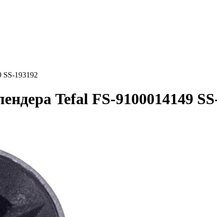
9 SS-193192
ендера Tefal FS-9100014149 SS