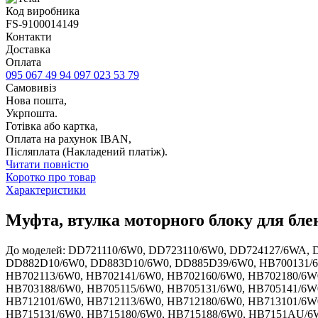
Код виробника
FS-9100014149
Контакти
Доставка
Оплата
095 067 49 94
097 023 53 79
Самовивіз
Нова пошта,
Укрпошта.
Готівка або картка,
Оплата на рахунок IBAN,
Післяплата (Накладений платіж).
Читати повністю
Коротко про товар
Характеристики
Муфта, втулка моторного блоку для блен
До моделей: DD721110/6W0, DD723110/6W0, DD724127/6WA,
DD882D10/6W0, DD883D10/6W0, DD885D39/6W0, HB700131/6W
HB702113/6W0, HB702141/6W0, HB702160/6W0, HB702180/6W
HB703188/6W0, HB705115/6W0, HB705131/6W0, HB705141/6W0
HB712101/6W0, HB712113/6W0, HB712180/6W0, HB713101/6W
HB715131/6W0, HB715180/6W0, HB715188/6W0, HB7151AU/6