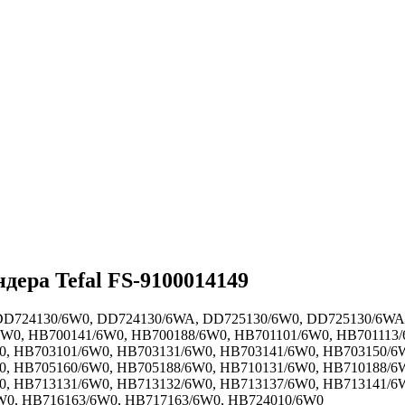
дера Tefal FS-9100014149
 DD724130/6W0, DD724130/6WA, DD725130/6W0, DD725130/6WA
0, HB700141/6W0, HB700188/6W0, HB701101/6W0, HB701113/
0, HB703101/6W0, HB703131/6W0, HB703141/6W0, HB703150/6
, HB705160/6W0, HB705188/6W0, HB710131/6W0, HB710188/6W
0, HB713131/6W0, HB713132/6W0, HB713137/6W0, HB713141/6
W0, HB716163/6W0, HB717163/6W0, HB724010/6W0