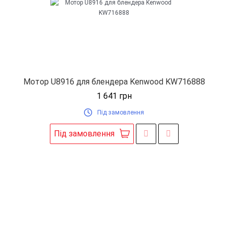
Мотор U8916 для блендера Kenwood KW716888
1 641
грн
Під замовлення
Під замовлення