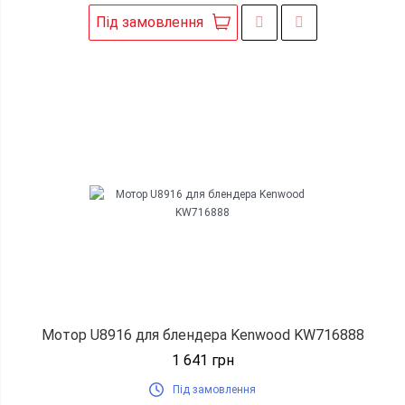
Під замовлення
Мотор U8916 для блендера Kenwood KW716888
1 641
грн
Під замовлення