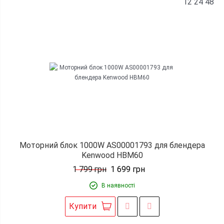
12
24
48
Моторний блок 1000W AS00001793 для блендера
Kenwood HBM60
1 799
грн
1 699
грн
В наявності
Купити