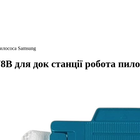
пилососа Samsung
B для док станції робота пил