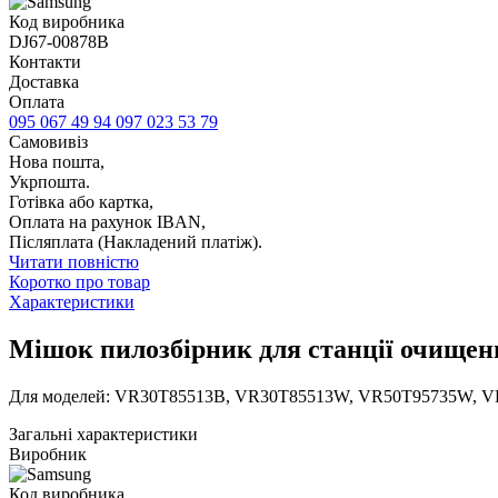
Код виробника
DJ67-00878B
Контакти
Доставка
Оплата
095 067 49 94
097 023 53 79
Самовивіз
Нова пошта,
Укрпошта.
Готівка або картка,
Оплата на рахунок IBAN,
Післяплата (Накладений платіж).
Читати повністю
Коротко про товар
Характеристики
Мішок пилозбірник для станції очищен
Для моделей: VR30T85513B, VR30T85513W, VR50T95735W, 
Загальні характеристики
Виробник
Код виробника