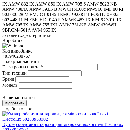
IX AMW 832 IX AMW 850 IX AMW 705 S AMW 5023 NB
AMW 438/IX AMW 393/NB MWCHSL60c MWS60 IMF 80 RF
903.009.28 M EMCCT 9145 I EMCP 9238 PT FO611C070025
602.448.11 M EMCHD 9145 P AMWR 483 IX KMPC 3610 IX
AMW 705/IX AMW 755 IXL AMW 731/NB AMW 439/WH
9BRCM4501A AVM 965 IX
Загальні характеристики
Виробник
Код виробника
481946238767
Підбір запчастини
Електронна пошта
*
Тип техніки
Бренд
Модель
Ваше запитання
Подібні товари
Куплер обертання тарілки для мікрохвильової печі Electrolux
50283958002