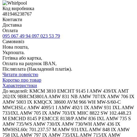
Код виробника
481946238767
Контакти
Доставка
Оплата
095 067 49 94
097 023 53 79
Самовивіз
Нова пошта,
Укрпошта.
Готівка або картка,
Оплата на рахунок IBAN,
Післяплата (Накладений платіж).
Читати повністю
Коротко про товар
Характеристики
До моделей: KMCM 3810 EMCHT 9145 I AMW 439/IX AMT
202/IX 9BRCM3801A AMW 831 NB AMW 707/IX AMW 706 IX
AMW 5003 IX KMQCX 38600 AVM 966 WH MW-S/60-C
MWCHSLc AMW 4095/1 I AMW 492/1 IX AMW 931 IXL AMW
733/IXL AMW 705 IX AMW 703/IX MHC 8822 SW 102.448.23
M EMCHD 8145 P EMCCE 8138/P AMW 836 IXL AMW 735 S
AMW 735/WS AMW 730/IX AMW 730/WH AMW 436 IX
MWHSL60c 701.237.57 M AMW 931/IXL AMW 848 IX AMW
758 IXL AMW 797 IX AMW 735/IXL AMW 715/IX AMW