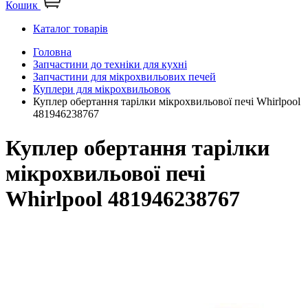
Кошик
Каталог товарів
Головна
Запчастини до техніки для кухні
Запчастини для мікрохвильових печей
Куплери для мікрохвильовок
Куплер обертання тарілки мікрохвильової печі Whirlpool
481946238767
Куплер обертання тарілки
мікрохвильової печі
Whirlpool 481946238767