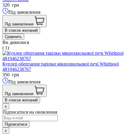
320
грн
Під замовлення
Під замовлення
В список желаний
Сравнить
Ви дивилися
( 1)
Куплер обертання тарілки мікрохвильової печі Whirlpool
481946238767
350
грн
Під замовлення
Під замовлення
В список желаний
x
Підписатися на оновлення
x