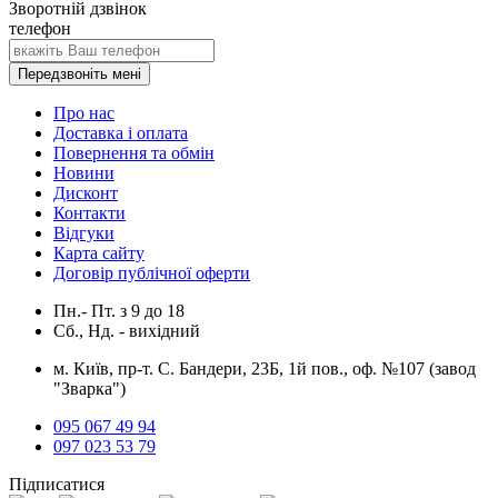
Зворотній дзвінок
телефон
Передзвоніть мені
Про нас
Доставка і оплата
Повернення та обмін
Новини
Дисконт
Контакти
Відгуки
Карта сайту
Договір публічної оферти
Пн.- Пт.
з
9
до
18
Сб., Нд. -
вихідний
м. Київ, пр-т. С. Бандери, 23Б, 1й пов., оф. №107 (завод
"Зварка")
095 067 49 94
097 023 53 79
Підписатися