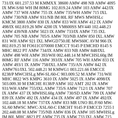
731/IX 601.237.53 M KMMXX 38600 AMW 498 NB AMW 4095
IX MW-S/60 WH IM 80MG 102.819.24 AMW 103 AMW 442/IX
AMW 737 WH AMW 755 IX AMW 735/WH AMW 715 IXL
AMW 730/NB AMW 931/NB IM 80L RF MWS MWHSLc
KMCM 3800 AMW 830 IX AMW 833 WH AMW 412 IX AMW
498/IX 602.819.26 MW 4200 IX VM600SS MV440 102.448.23
AMW 439/NB AMW 5023 IX AMW 733/IX AMW 735 IXL
AMW 705 NB AMW 705/S AMW 703/NB AMW 850 IXL AMW
831 WH AMW 921 IXL MWGD750.0E MWS60C AVM 966 IX
802.819.25 M FO611C070000 EMCCT 9145 P EMCHD 8145 S
MHC 8822 PT AMW 734/IX AMW 833 NB AMW 848/IXL
AMW 498 WH AMW 393/WH 002.448.14 M MWCHSL60g IM
80MG RF AMW 116 AMW 393/IX AMW 705 WH AMW 833 IX
AMW 493/1 IX AMW 758/IXL AMW 735/AN AMW 842 IX
AMW761/IXL 502.448.21 M KMWG1 003.221.66 EMCCE
8238/P MWCHSLg MW-SL/60-C 903.009.52 M AMW 731/WH
MHC 8822 WS KMPG 3610 IX AMW 5025 IX AMW 4098/IX
503.009.30 M EMCHE 8138/P AMW 102 AMT 202 IX AMW
931/WH AMW 755/IXL AMW 735/S AMW 712/1 IX AMW 707
IX AMW 437 IX MWHSL60g AMW 730/SD AMW 799 IX AMW
839 IX AMW 492 IX AMW 434 IX AMW 497 IX AMW 492/IX
102.448.18 M AMW 737/IX AMW 833 MR UNO BL/F/60 MW-
SL/60 MWSC MWC-XSL/60-C EMCHT 9145 P EMCCD 7255 I
202.448.08 M AMW 735/NB AMW 836 IX AMW 105 MWHSLg
IM 80L MHC 8823 PT AMW 735 IX AMW 733 IXL AMW 715