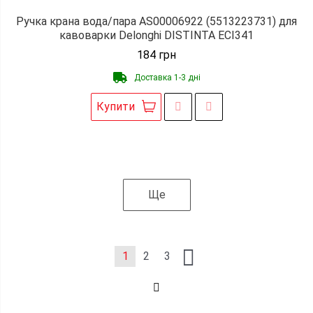
Ручка крана вода/пара AS00006922 (5513223731) для
кавоварки Delonghi DISTINTA ECI341
184
грн
Доставка 1-3 дні
Купити
Ще
1
2
3