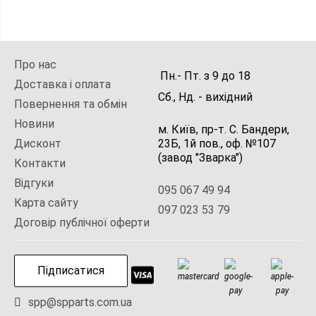
Про нас
Пн.- Пт.
з
9
до
18
Доставка і оплата
Сб., Нд. -
вихідний
Повернення та обмін
Новини
м. Київ, пр-т. С. Бандери,
Дисконт
23Б, 1й пов., оф. №107
(завод "Зварка")
Контакти
Відгуки
095 067 49 94
Карта сайту
097 023 53 79
Договір публічної оферти
Підписатися
spp@spparts.com.ua