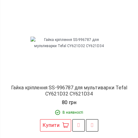
Гайка кріплення SS-996787 для мультиварки Tefal
CY621D32 CY621D34
80
грн
В наявності
Купити