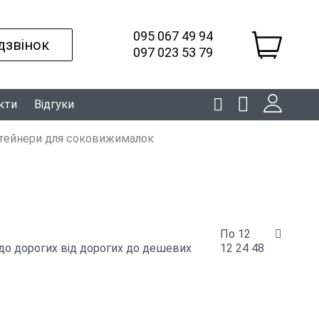
095 067 49 94
дзвінок
097 023 53 79
кти
Відгуки
тейнери для соковижималок
По 12
до дорогих
від дорогих до дешевих
12
24
48