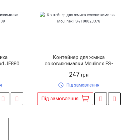
иха
Контейнер для жмиха
d JE880
соковижималки Moulinex FS-
9100023378
247
грн
я
Під замовлення
Під замовлення