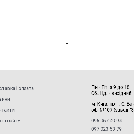
Пн.- Пт.
з
9
до
18
тавка і оплата
Сб., Нд. -
вихідний
вини
м. Київ, пр-т. С. Ба
нтакти
оф. №107 (завод "З
рта сайту
095 067 49 94
097 023 53 79