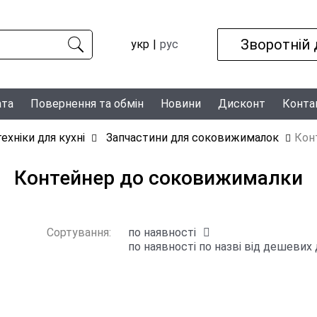
Зворотній 
укр
рус
ата
Повернення та обмін
Новини
Дисконт
Конта
ехніки для кухні
Запчастини для соковижималок
Кон
Контейнер до соковижималки
Сортування:
по наявності
по наявності
по назві
від дешевих 