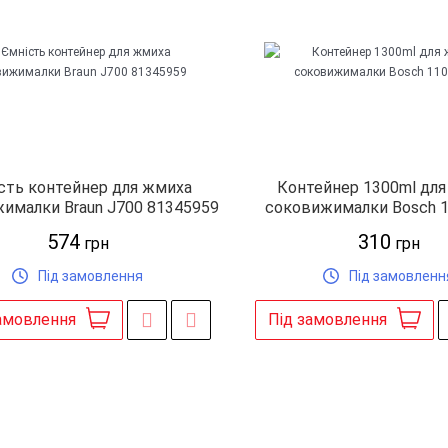
сть контейнер для жмиха
Контейнер 1300ml дл
ималки Braun J700 81345959
соковижималки Bosch 
574
310
грн
грн
Під замовлення
Під замовленн
амовлення
Під замовлення