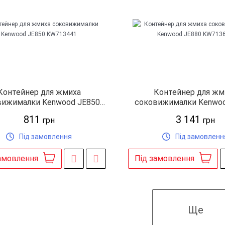
Контейнер для жмиха
Контейнер для жм
вижималки Kenwood JE850
соковижималки Kenwoo
KW713441
KW713609
811
3 141
грн
грн
Під замовлення
Під замовленн
амовлення
Під замовлення
Ще