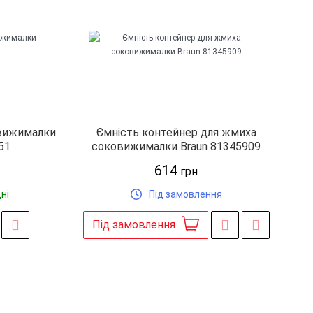
овижималки
Ємність контейнер для жмиха
51
соковижималки Braun 81345909
614
грн
ні
Під замовлення
Під замовлення