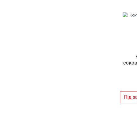
соков
Під з