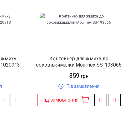
я жмиху
Контейнер для жмиха до
11020913
соковижималки Moulinex SS-193066
359
грн
я
Під замовлення
Під замовлення