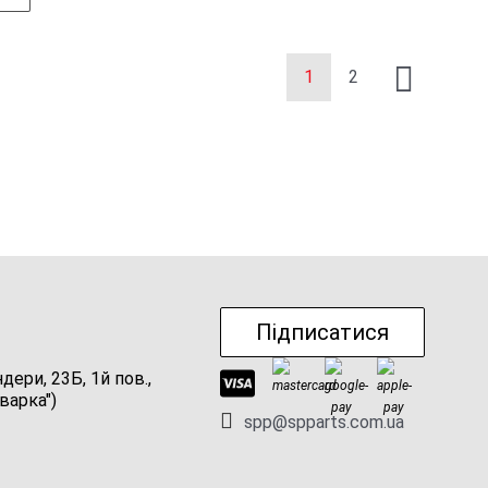
1
2
Підписатися
ндери, 23Б, 1й пов.,
варка")
spp@spparts.com.ua