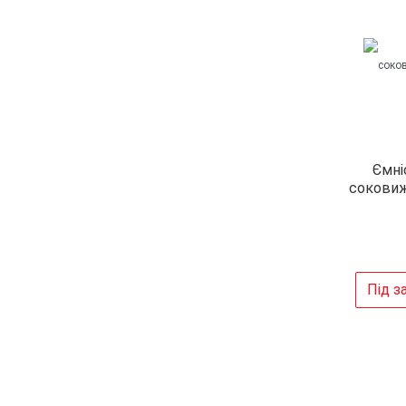
Ємні
соковиж
Під з