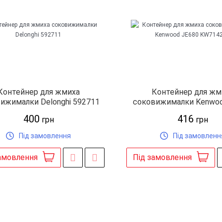
Контейнер для жмиха
Контейнер для жм
ижималки Delonghi 592711
соковижималки Kenwoo
KW714275
400
416
грн
грн
Під замовлення
Під замовленн
амовлення
Під замовлення