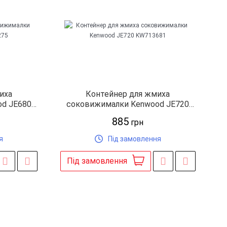
иха
Контейнер для жмиха
d JE680
соковижималки Kenwood JE720
KW713681
885
грн
я
Під замовлення
Під замовлення