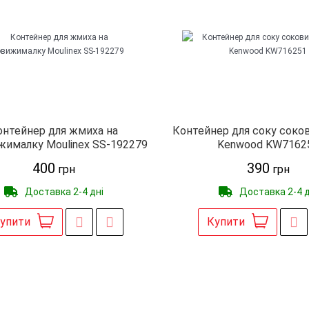
онтейнер для жмиха на
Контейнер для соку сок
жималку Moulinex SS-192279
Kenwood KW7162
400
390
грн
грн
Доставка 2-4 дні
Доставка 2-4 д
упити
Купити