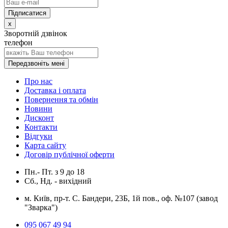
x
Зворотній дзвінок
телефон
Передзвоніть мені
Про нас
Доставка і оплата
Повернення та обмін
Новини
Дисконт
Контакти
Відгуки
Карта сайту
Договір публічної оферти
Пн.- Пт.
з
9
до
18
Сб., Нд. -
вихідний
м. Київ, пр-т. С. Бандери, 23Б, 1й пов., оф. №107 (завод
"Зварка")
095 067 49 94