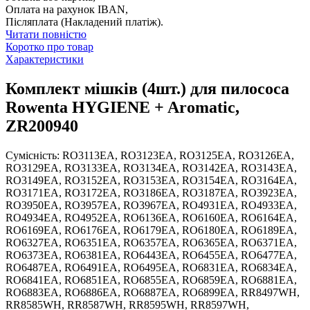
Оплата на рахунок IBAN,
Післяплата (Накладений платіж).
Читати повністю
Коротко про товар
Характеристики
Комплект мішків (4шт.) для пилососа
Rowenta HYGIENE + Aromatic,
ZR200940
Сумісність: RO3113EA, RO3123EA, RO3125EA, RO3126EA,
RO3129EA, RO3133EA, RO3134EA, RO3142EA, RO3143EA,
RO3149EA, RO3152EA, RO3153EA, RO3154EA, RO3164EA,
RO3171EA, RO3172EA, RO3186EA, RO3187EA, RO3923EA,
RO3950EA, RO3957EA, RO3967EA, RO4931EA, RO4933EA,
RO4934EA, RO4952EA, RO6136EA, RO6160EA, RO6164EA,
RO6169EA, RO6176EA, RO6179EA, RO6180EA, RO6189EA,
RO6327EA, RO6351EA, RO6357EA, RO6365EA, RO6371EA,
RO6373EA, RO6381EA, RO6443EA, RO6455EA, RO6477EA,
RO6487EA, RO6491EA, RO6495EA, RO6831EA, RO6834EA,
RO6841EA, RO6851EA, RO6855EA, RO6859EA, RO6881EA,
RO6883EA, RO6886EA, RO6887EA, RO6899EA, RR8497WH,
RR8585WH, RR8587WH, RR8595WH, RR8597WH,