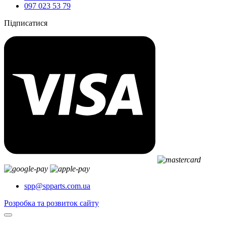
097 023 53 79
Підписатися
spp@spparts.com.ua
Розробка та розвиток сайту