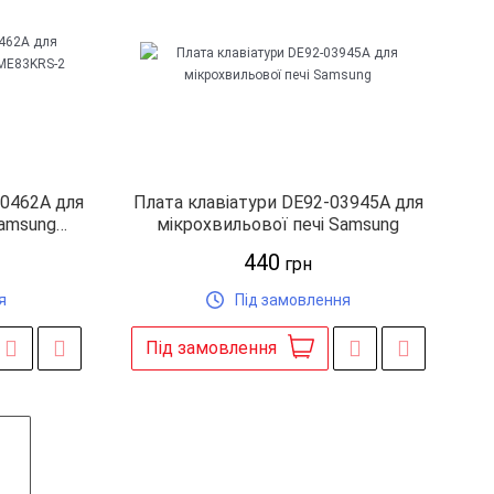
00462A для
Плата клавіатури DE92-03945A для
Samsung
мікрохвильової печі Samsung
RW-2
440
грн
я
Під замовлення
Під замовлення