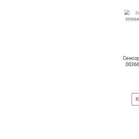
Сенсор
00366
К