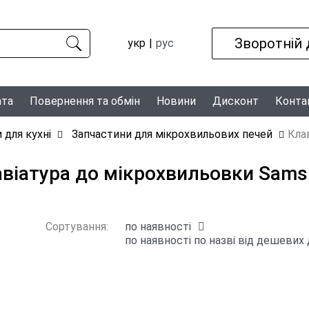
Зворотній 
укр
рус
ата
Повернення та обмін
Новини
Дисконт
Конта
 для кухні
Запчастини для мікрохвильових печей
Кла
віатура до мікрохвильовки Sam
Сортування:
по наявності
по наявності
по назві
від дешевих 