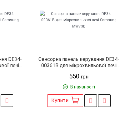
ння DE34-
Сенсорна панель керування DE34-
вої печі
00361B для мікрохвильової печі
SD
Samsung MW73B
550
грн
В наявності
Купити