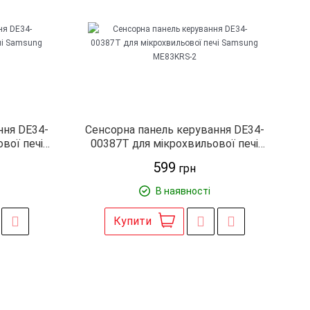
ння DE34-
Сенсорна панель керування DE34-
вої печі
00387T для мікрохвильової печі
KR
Samsung ME83KRS-2
599
грн
В наявності
Купити