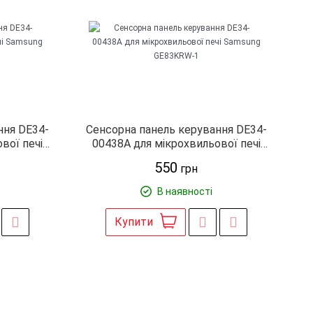
ння DE34-
Сенсорна панель керування DE34-
вої печі
00438A для мікрохвильової печі
013
Samsung GE83KRW-1
550
грн
В наявності
Купити