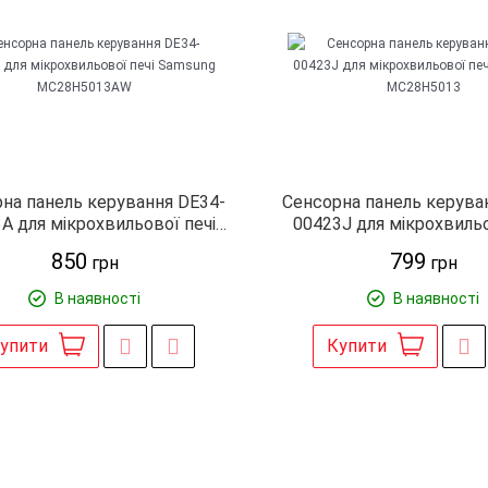
на панель керування DE34-
Сенсорна панель керува
A для мікрохвильової печі
00423J для мікрохвильо
amsung MC28H5013AW
Samsung MC28H5
850
799
грн
грн
В наявності
В наявності
упити
Купити