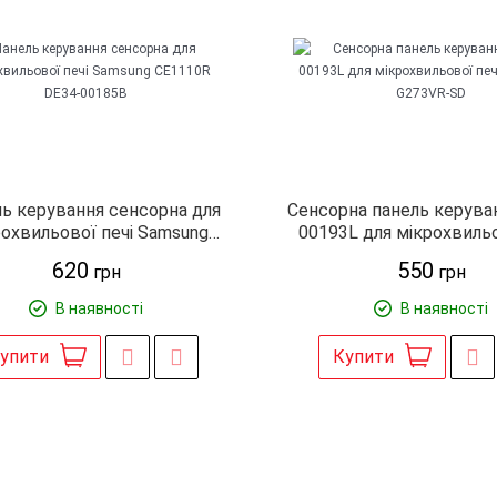
ь керування сенсорна для
Сенсорна панель керува
рохвильової печі Samsung
00193L для мікрохвильо
CE1110R DE34-00185B
Samsung G273VR-
620
550
грн
грн
В наявності
В наявності
упити
Купити