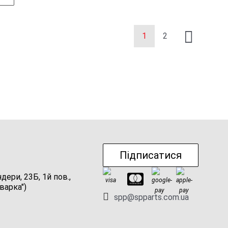
1
2
Підписатися
ндери, 23Б, 1й пов.,
варка")
spp@spparts.com.ua