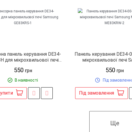
на панель керування DE34-
Панель керування DE34-
H для мікрохвильової печі
мікрохвильової печі 
Samsung GE83KRS-1
ME83KRS-2 ME83K
550
550
грн
грн
В наявності
Під замовленн
упити
Під замовлення
Ще