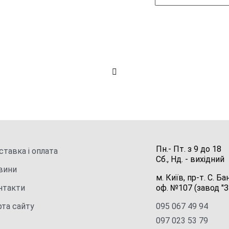
Пн.- Пт.
з
9
до
18
тавка і оплата
Сб., Нд. -
вихідний
вини
м. Київ, пр-т. С. Ба
нтакти
оф. №107 (завод "З
рта сайту
095 067 49 94
097 023 53 79