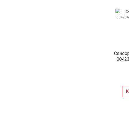
Сенсор
00423
S
К