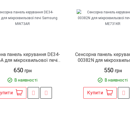
на панель керування DE34-
Сенсорна панель керува
A для мікрохвильової печі
00382N для мікрохвильо
Samsung MW73AR
Samsung ME731
650
550
грн
грн
В наявності
В наявності
упити
Купити