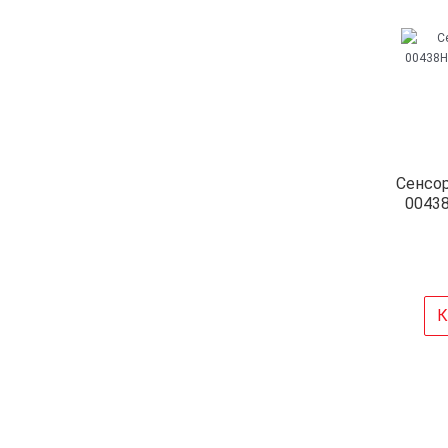
Сенсор
00438
К