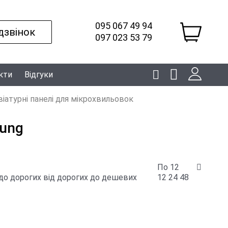
095 067 49 94
дзвінок
097 023 53 79
кти
Відгуки
віатурні панелі для мікрохвильовок
sung
По 12
до дорогих
від дорогих до дешевих
12
24
48