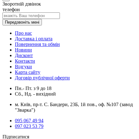
Зворотній дзвінок
телефон
Передзвоніть мені
Про нас
Доставка і оплата
Повернення та обмін
Новини
Дисконт
Контакти
Відгуки
Карта сайту
Договір публічної оферти
Пн.- Пт.
з
9
до
18
Сб., Нд. -
вихідний
м. Київ, пр-т. С. Бандери, 23Б, 1й пов., оф. №107 (завод
"Зварка")
095 067 49 94
097 023 53 79
Підписатися