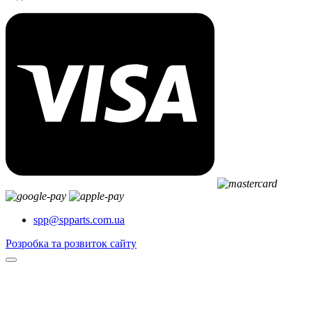
spp@spparts.com.ua
Розробка та розвиток сайту