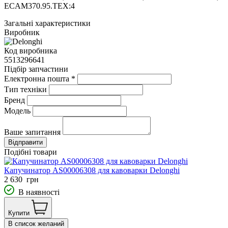
ECAM370.95.TEX:4
Загальні характеристики
Виробник
Код виробника
5513296641
Підбір запчастини
Електронна пошта
*
Тип техніки
Бренд
Модель
Ваше запитання
Подібні товари
Капучинатор AS00006308 для кавоварки Delonghi
2 630
грн
В наявності
Купити
В список желаний