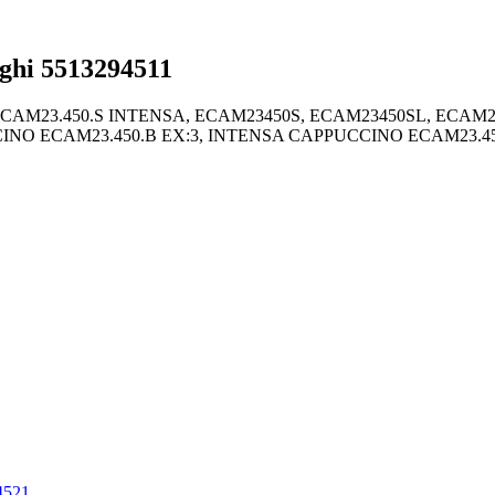
hi 5513294511
ECAM23.450.S INTENSA, ECAM23450S, ECAM23450SL, ECAM25.
NO ECAM23.450.B EX:3, INTENSA CAPPUCCINO ECAM23.450