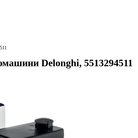
511
машини Delonghi, 5513294511