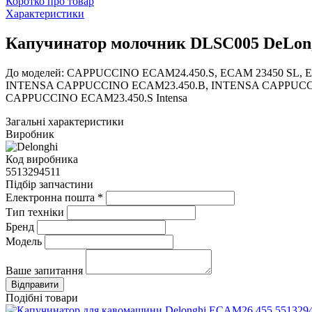
Коротко про товар
Характеристики
Капучинатор молочник DLSC005 DeLong
До моделей: CAPPUCCINO ECAM24.450.S, ECAM 23450 SL, 
INTENSA CAPPUCCINO ECAM23.450.B, INTENSA CAPPUCCI
CAPPUCCINO ECAM23.450.S Intensa
Загальні характеристики
Виробник
Код виробника
5513294511
Підбір запчастини
Електронна пошта
*
Тип техніки
Бренд
Модель
Ваше запитання
Подібні товари