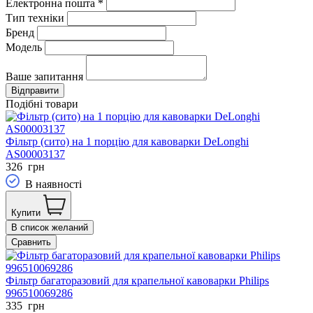
Електронна пошта
*
Тип техніки
Бренд
Модель
Ваше запитання
Подібні товари
Фільтр (сито) на 1 порцію для кавоварки DeLonghi
AS00003137
326
грн
В наявності
Купити
В список желаний
Сравнить
Фільтр багаторазовий для крапельної кавоварки Philips
996510069286
335
грн