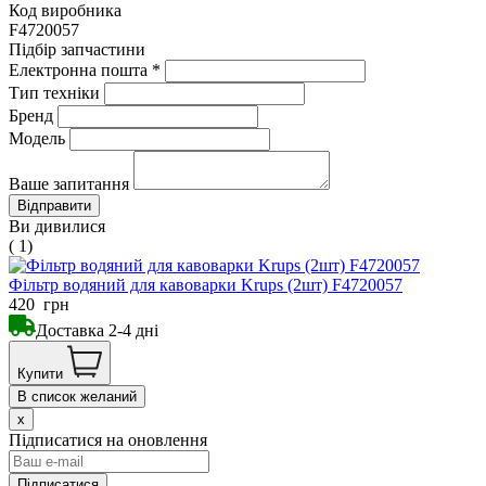
Код виробника
F4720057
Підбір запчастини
Електронна пошта
*
Тип техніки
Бренд
Модель
Ваше запитання
Ви дивилися
( 1)
Фільтр водяний для кавоварки Krups (2шт) F4720057
420
грн
Доставка 2-4 дні
Купити
В список желаний
x
Підписатися на оновлення