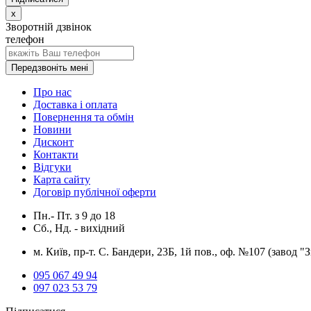
x
Зворотній дзвінок
телефон
Передзвоніть мені
Про нас
Доставка і оплата
Повернення та обмін
Новини
Дисконт
Контакти
Відгуки
Карта сайту
Договір публічної оферти
Пн.- Пт.
з
9
до
18
Сб., Нд. -
вихідний
м. Київ, пр-т. С. Бандери, 23Б, 1й пов., оф. №107 (завод "
095 067 49 94
097 023 53 79