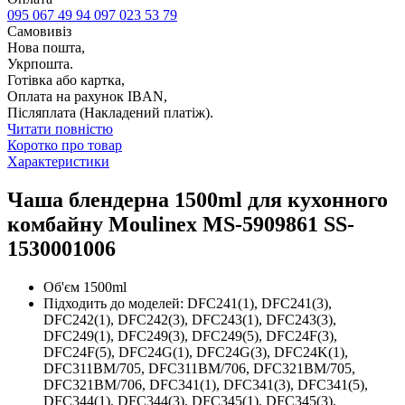
095 067 49 94
097 023 53 79
Самовивіз
Нова пошта,
Укрпошта.
Готівка або картка,
Оплата на рахунок IBAN,
Післяплата (Накладений платіж).
Читати повністю
Коротко про товар
Характеристики
Чаша блендерна 1500ml для кухонного
комбайну Moulinex MS-5909861 SS-
1530001006
Об'єм 1500ml
Підходить до моделей: DFC241(1), DFC241(3),
DFC242(1), DFC242(3), DFC243(1), DFC243(3),
DFC249(1), DFC249(3), DFC249(5), DFC24F(3),
DFC24F(5), DFC24G(1), DFC24G(3), DFC24K(1),
DFC311BM/705, DFC311BM/706, DFC321BM/705,
DFC321BM/706, DFC341(1), DFC341(3), DFC341(5),
DFC344(1), DFC344(3), DFC345(1), DFC345(3),