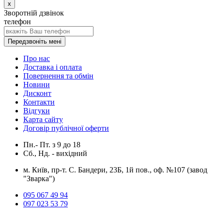
x
Зворотній дзвінок
телефон
Передзвоніть мені
Про нас
Доставка і оплата
Повернення та обмін
Новини
Дисконт
Контакти
Відгуки
Карта сайту
Договір публічної оферти
Пн.- Пт.
з
9
до
18
Сб., Нд. -
вихідний
м. Київ, пр-т. С. Бандери, 23Б, 1й пов., оф. №107 (завод
"Зварка")
095 067 49 94
097 023 53 79