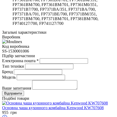
FP7361BM/700, FP7361BM/701, FP7361M0/351,
FP7371B7/700, FP7371BA/351, FP7371BA/700,
FP7371BA/701, FP7371BE/700, FP7371BM/351,
FP7371BM/700, FP7371BM/701, FP7381BM/700,
FP740127/700, FP741127/700
Загальні характеристики
Виробник
Код виробника
SS-1530001006
Підбір запчастини
Електронна пошта
*
Тип техніки
Бренд
Модель
Ваше запитання
Подібні товари
Основна чаша кухонного комбайна Kenwood KW707608
955
грн