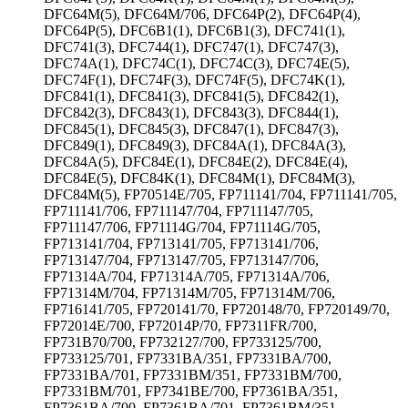
DFC64M(5), DFC64M/706, DFC64P(2), DFC64P(4),
DFC64P(5), DFC6B1(1), DFC6B1(3), DFC741(1),
DFC741(3), DFC744(1), DFC747(1), DFC747(3),
DFC74A(1), DFC74C(1), DFC74C(3), DFC74E(5),
DFC74F(1), DFC74F(3), DFC74F(5), DFC74K(1),
DFC841(1), DFC841(3), DFC841(5), DFC842(1),
DFC842(3), DFC843(1), DFC843(3), DFC844(1),
DFC845(1), DFC845(3), DFC847(1), DFC847(3),
DFC849(1), DFC849(3), DFC84A(1), DFC84A(3),
DFC84A(5), DFC84E(1), DFC84E(2), DFC84E(4),
DFC84E(5), DFC84K(1), DFC84M(1), DFC84M(3),
DFC84M(5), FP70514E/705, FP711141/704, FP711141/705,
FP711141/706, FP711147/704, FP711147/705,
FP711147/706, FP71114G/704, FP71114G/705,
FP713141/704, FP713141/705, FP713141/706,
FP713147/704, FP713147/705, FP713147/706,
FP71314A/704, FP71314A/705, FP71314A/706,
FP71314M/704, FP71314M/705, FP71314M/706,
FP716141/705, FP720141/70, FP720148/70, FP720149/70,
FP72014E/700, FP72014P/70, FP7311FR/700,
FP731B70/700, FP732127/700, FP733125/700,
FP733125/701, FP7331BA/351, FP7331BA/700,
FP7331BA/701, FP7331BM/351, FP7331BM/700,
FP7331BM/701, FP7341BE/700, FP7361BA/351,
FP7361BA/700, FP7361BA/701, FP7361BM/351,