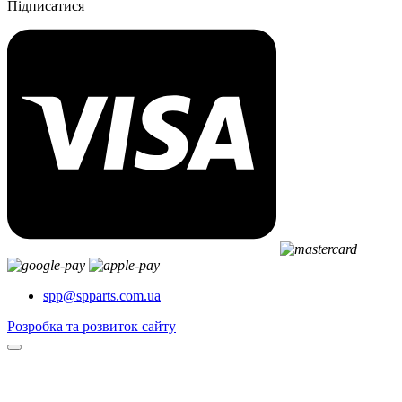
Підписатися
spp@spparts.com.ua
Розробка та розвиток сайту