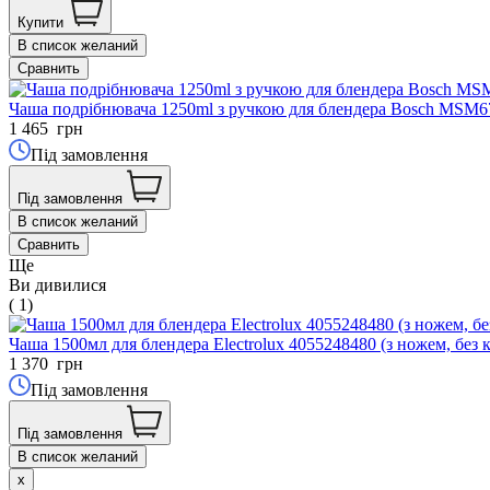
Купити
В список желаний
Сравнить
Чаша подрібнювача 1250ml з ручкою для блендера Bosch MSM6
1 465
грн
Під замовлення
Під замовлення
В список желаний
Сравнить
Ще
Ви дивилися
( 1)
Чаша 1500мл для блендера Electrolux 4055248480 (з ножем, без
1 370
грн
Під замовлення
Під замовлення
В список желаний
x