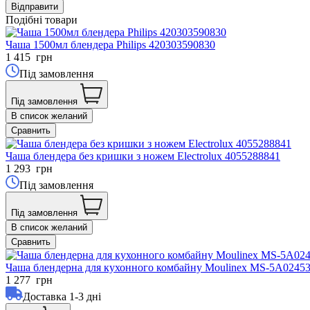
Подібні товари
Чаша 1500мл блендера Philips 420303590830
1 415
грн
Під замовлення
Під замовлення
В список желаний
Сравнить
Чаша блендера без кришки з ножем Electrolux 4055288841
1 293
грн
Під замовлення
Під замовлення
В список желаний
Сравнить
Чаша блендерна для кухонного комбайну Moulinex MS-5A0245
1 277
грн
Доставка 1-3 дні