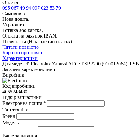
Оплата
095 067 49 94
097 023 53 79
Самовивіз
Нова пошта,
Укрпошта.
Готівка або картка,
Оплата на рахунок IBAN,
Післяплата (Накладений платіж).
Читати повністю
Коротко про товар
Характеристики
Для моделей Electrolux Zanussi AEG: ESB2200 (910012064), ESB
Загальні характеристики
Виробник
Код виробника
4055248480
Підбір запчастини
Електронна пошта
*
Тип техніки
Бренд
Модель
Ваше запитання