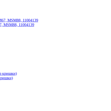
7, MSM88, 11004139
 кришки)