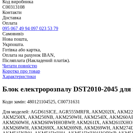
Код виробника
C00313108
Контакти
Доставка
Оплата
095 067 49 94
097 023 53 79
Самовивіз
Нова пошта,
Укрпошта.
Готівка або картка,
Оплата на рахунок IBAN,
Післяплата (Накладений платіж).
Читати повністю
Коротко про товар
Характеристики
Блок електророзпалу DST2010-2045 для 
Коди замін: 480121104525, C00731631
Для моделей: AGD61SICE, AGR555MRFR, AKM202IX, AKM2
AKM250IX, AKM250NB, AKM250WH, AKM254IX, AKM260AE
AKM260WH, AKM260WHHOBWP, AKM261IX, AKM261IXHOB
AKM268WH, AKM269IX, AKM269NB, AKM269WH, AKM274IX,