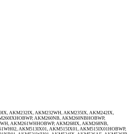
9IX, AKM232IX, AKM232WH, AKM235IX, AKM242IX,
AKM260IXHOBWP, AKM260NB, AKM260NBHOBWP,
WH, AKM261WHHOBWP, AKM268IX, AKM268NB,
51WH02, AKM513IX01, AKM515IX01, AKM515IX01HOBWP,