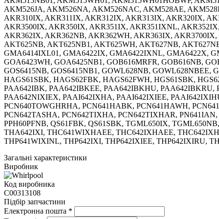
AKM515NB01, AKM515WH01, AKM515WH01HOBWP, AKM516J
AKM526JA, AKM526NA, AKM526NAC, AKM528AE, AKM528I
AKR310IX, AKR311IX, AKR312IX, AKR313IX, AKR320IX, AK
AKR3500IX, AKR350IX, AKR351IX, AKR351IXNL, AKR352IX
AKR362IX, AKR362NB, AKR362WH, AKR363IX, AKR3700IX, 
AKT625NB, AKT625NB1, AKT625WH, AKT627NB, AKT627NB
GMA6414IXL01, GMA6422IX, GMA6422IXNL, GMA6422X, 
GOA6423WH, GOA6425NB1, GOB616MRFR, GOB616NB, GOB
GOS6415NB, GOS6415NB1, GOWL628NB, GOWL628NBEE, 
HAGS61SBK, HAGS62FBK, HAGS62FWH, HGS61SBK, HGS62S
PAA642IBK, PAA642IBKEE, PAA642IBKHU, PAA642IBKRU, P
PAA642NIXIEX, PAAI642IXHA, PAAI642IXIEE, PAAI642IX
PCN640TOWGHRHA, PCN641HABK, PCN641HAWH, PCN641T
PCN642TASHA, PCN642TIXHA, PCN642TIXHAR, PN641IAN, 
PPH60PFNB, QS61FBK, QS61SBK, TGML650IX, TGML650NB,
THA642IXI, THC641WIXHAEE, THC642IXHAEE, THC642IXH
THP641WIXINL, THP642IXI, THP642IXIEE, THP642IXIRU, 
Загальні характеристики
Виробник
Код виробника
C00313108
Підбір запчастини
Електронна пошта
*