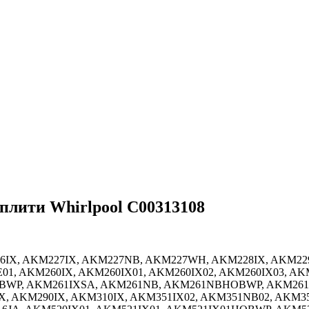
плити Whirlpool C00313108
26IX, AKM227IX, AKM227NB, AKM227WH, AKM228IX, AKM22
01, AKM260IX, AKM260IX01, AKM260IX02, AKM260IX03, 
WP, AKM261IXSA, AKM261NB, AKM261NBHOBWP, AKM261
 AKM290IX, AKM310IX, AKM351IX02, AKM351NB02, AKM3