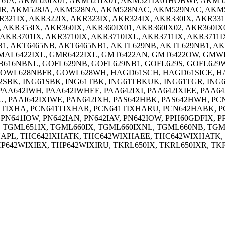
A, AKM520IX01, AKM521IX01, AKM521IX01HOBWP, AKM52
R, AKM528JA, AKM528NA, AKM528NAC, AKM529NAC, AKM5
R321IX, AKR322IX, AKR323IX, AKR324IX, AKR330IX, AKR3
, AKR353IX, AKR360IX, AKR360IX01, AKR360IX02, AKR360
AKR3701IX, AKR3710IX, AKR3710IXL, AKR3711IX, AKR3711I
1, AKT6465NB, AKT6465NB1, AKTL629NB, AKTL629NB1, A
GMAL6422IXL, GMR6422IXL, GMT6422AN, GMT6422OW, GMW
616NBNL, GOFL629NB, GOFL629NB1, GOFL629S, GOFL629
GOWL628NBFR, GOWL628WH, HAGD61SCH, HAGD61SICE, H
BK, ING61SBK, ING61TBK, ING61TBKUK, ING61TGR, ING6
AA642IWH, PAA642IWHEE, PAA642IXI, PAA642IXIEE, PAA642
IHU, PAAI642IXIWE, PAN642IXH, PAS642HBK, PAS642HWH
IXHA, PCN641TIXHAR, PCN641TIXHARU, PCN642HABK, PC
PN641IOW, PN642IAN, PN642IAV, PN642IOW, PPH60GDFIX, 
 TGML651IX, TGML660IX, TGML660IXNL, TGML660NB, TGML
APL, THC642IXHATK, THC642WIXHAEE, THC642WIXHATK, TH
THP642WIXIEX, THP642WIXIRU, TKRL650IX, TKRL650IXR, T