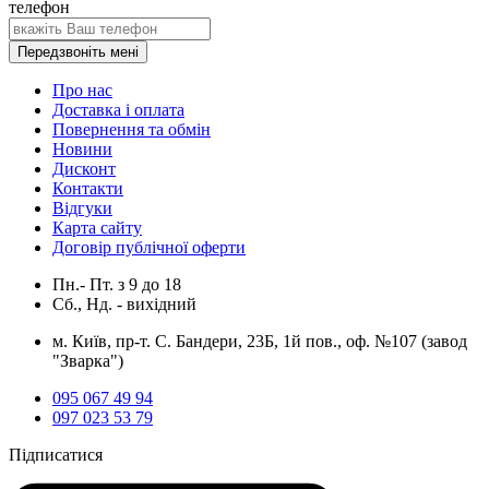
телефон
Передзвоніть мені
Про нас
Доставка і оплата
Повернення та обмін
Новини
Дисконт
Контакти
Відгуки
Карта сайту
Договір публічної оферти
Пн.- Пт.
з
9
до
18
Сб., Нд. -
вихідний
м. Київ, пр-т. С. Бандери, 23Б, 1й пов., оф. №107 (завод
"Зварка")
095 067 49 94
097 023 53 79
Підписатися